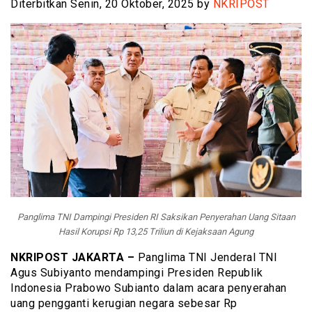
Diterbitkan Senin, 20 Oktober, 2025 by
NKRIPOST
Panglima TNI Dampingi Presiden RI Saksikan Penyerahan Uang Sitaan
Hasil Korupsi Rp 13,25 Triliun di Kejaksaan Agung
NKRIPOST JAKARTA –
Panglima TNI Jenderal TNI
Agus Subiyanto mendampingi Presiden Republik
Indonesia Prabowo Subianto dalam acara penyerahan
uang pengganti kerugian negara sebesar Rp