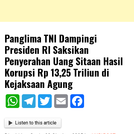
NKRIPOST – VOX POPULI PRO PATRIA
NKRIPOST
Panglima TNI Dampingi
Presiden RI Saksikan
Penyerahan Uang Sitaan Hasil
Korupsi Rp 13,25 Triliun di
Kejaksaan Agung
WhatsApp
Telegram
Twitter
Email
Facebook
Listen to this article