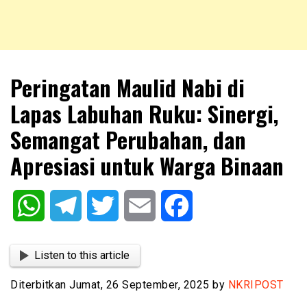
NKRIPOST – VOX POPULI PRO PATRIA
NKRIPOST
Peringatan Maulid Nabi di
Lapas Labuhan Ruku: Sinergi,
Semangat Perubahan, dan
Apresiasi untuk Warga Binaan
WhatsApp
Telegram
Twitter
Email
Facebook
Listen to this article
Diterbitkan Jumat, 26 September, 2025 by
NKRIPOST