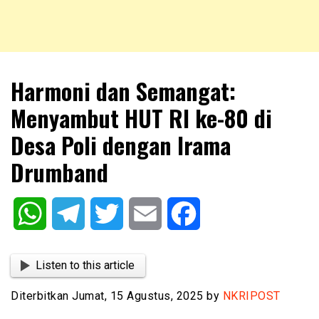
NKRIPOST – VOX POPULI PRO PATRIA
NKRIPOST
Harmoni dan Semangat:
Menyambut HUT RI ke-80 di
Desa Poli dengan Irama
Drumband
WhatsApp
Telegram
Twitter
Email
Facebook
Listen to this article
Diterbitkan Jumat, 15 Agustus, 2025 by
NKRIPOST