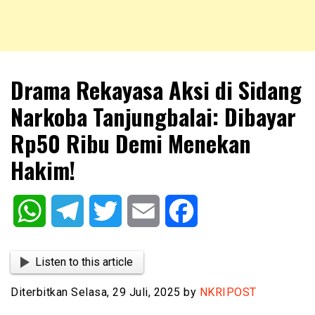
NKRIPOST – VOX POPULI PRO PATRIA
NKRIPOST
Drama Rekayasa Aksi di Sidang
Narkoba Tanjungbalai: Dibayar
Rp50 Ribu Demi Menekan
Hakim!
WhatsApp
Telegram
Twitter
Email
Facebook
Listen to this article
Diterbitkan Selasa, 29 Juli, 2025 by
NKRIPOST