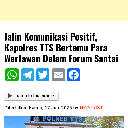
NKRIPOST – VOX POPULI PRO PATRIA
NKRIPOST
Jalin Komunikasi Positif,
Kapolres TTS Bertemu Para
Wartawan Dalam Forum Santai
WhatsApp
Telegram
Twitter
Email
Facebook
Listen to this article
Diterbitkan Kamis, 17 Juli, 2025 by
NKRIPOST