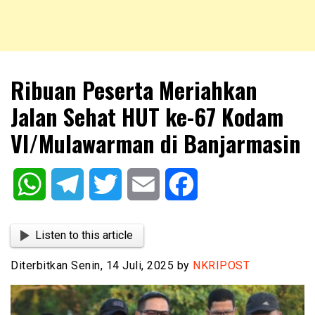
NKRIPOST – VOX POPULI PRO PATRIA
NKRIPOST
Ribuan Peserta Meriahkan
Jalan Sehat HUT ke-67 Kodam
VI/Mulawarman di Banjarmasin
WhatsApp
Telegram
Twitter
Email
Facebook
Listen to this article
Diterbitkan Senin, 14 Juli, 2025 by
NKRIPOST