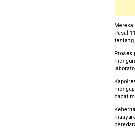
Mereka d
Pasal 11
tentang 
Proses p
mengung
laborato
Kapolres
mengapr
dapat m
Keberha
masyara
peredar