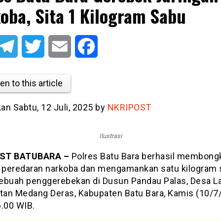
oba, Sita 1 Kilogram Sabu
atsApp
Telegram
Twitter
Email
Facebook
en to this article
kan Sabtu, 12 Juli, 2025 by
NKRIPOST
Ilustrasi
ST BATUBARA –
Polres Batu Bara berhasil membong
n peredaran narkoba dan mengamankan satu kilogram
ebuah penggerebekan di Dusun Pandau Palas, Desa La
an Medang Deras, Kabupaten Batu Bara, Kamis (10/7
6.00 WIB.