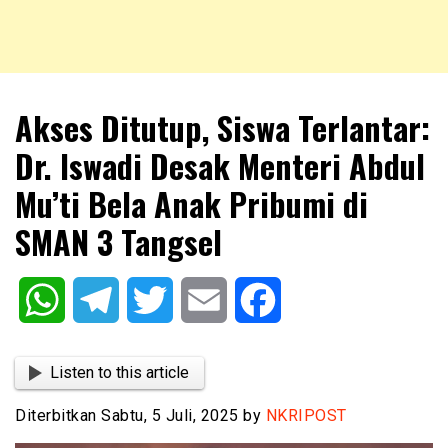
NKRIPOST – VOX POPULI PRO PATRIA
NKRIPOST
Akses Ditutup, Siswa Terlantar:
Dr. Iswadi Desak Menteri Abdul
Mu’ti Bela Anak Pribumi di
SMAN 3 Tangsel
WhatsApp
Telegram
Twitter
Email
Facebook
Listen to this article
Diterbitkan Sabtu, 5 Juli, 2025 by
NKRIPOST