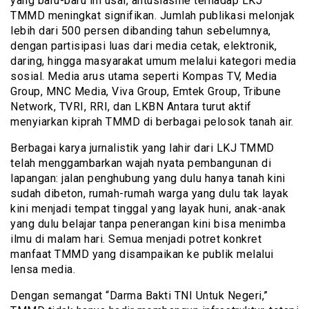
yang baru-baru ini usai, antusiasme terhadap LKJ
TMMD meningkat signifikan. Jumlah publikasi melonjak
lebih dari 500 persen dibanding tahun sebelumnya,
dengan partisipasi luas dari media cetak, elektronik,
daring, hingga masyarakat umum melalui kategori media
sosial. Media arus utama seperti Kompas TV, Media
Group, MNC Media, Viva Group, Emtek Group, Tribune
Network, TVRI, RRI, dan LKBN Antara turut aktif
menyiarkan kiprah TMMD di berbagai pelosok tanah air.
Berbagai karya jurnalistik yang lahir dari LKJ TMMD
telah menggambarkan wajah nyata pembangunan di
lapangan: jalan penghubung yang dulu hanya tanah kini
sudah dibeton, rumah-rumah warga yang dulu tak layak
kini menjadi tempat tinggal yang layak huni, anak-anak
yang dulu belajar tanpa penerangan kini bisa menimba
ilmu di malam hari. Semua menjadi potret konkret
manfaat TMMD yang disampaikan ke publik melalui
lensa media.
Dengan semangat “Darma Bakti TNI Untuk Negeri,”