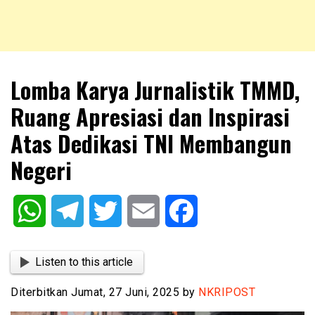
NKRIPOST – VOX POPULI PRO PATRIA
NKRIPOST
Lomba Karya Jurnalistik TMMD,
Ruang Apresiasi dan Inspirasi
Atas Dedikasi TNI Membangun
Negeri
WhatsApp
Telegram
Twitter
Email
Facebook
Listen to this article
Diterbitkan Jumat, 27 Juni, 2025 by
NKRIPOST