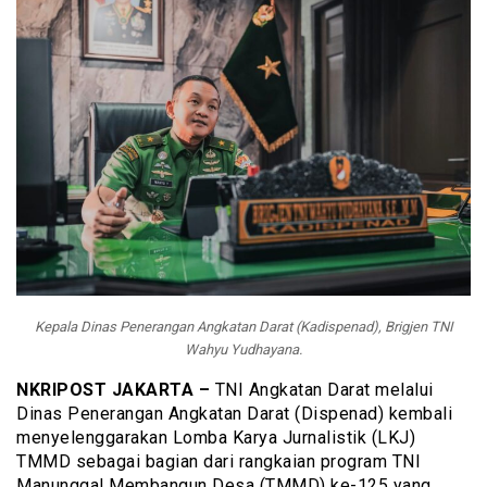
Kepala Dinas Penerangan Angkatan Darat (Kadispenad), Brigjen TNI
Wahyu Yudhayana.
NKRIPOST JAKARTA –
TNI Angkatan Darat melalui
Dinas Penerangan Angkatan Darat (Dispenad) kembali
menyelenggarakan Lomba Karya Jurnalistik (LKJ)
TMMD sebagai bagian dari rangkaian program TNI
Manunggal Membangun Desa (TMMD) ke-125 yang