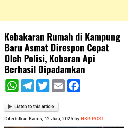
NKRIPOST – VOX POPULI PRO PATRIA
NKRIPOST
Kebakaran Rumah di Kampung
Baru Asmat Direspon Cepat
Oleh Polisi, Kobaran Api
Berhasil Dipadamkan
WhatsApp
Telegram
Twitter
Email
Facebook
Listen to this article
Diterbitkan Kamis, 12 Juni, 2025 by
NKRIPOST