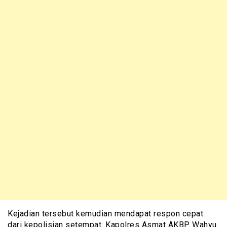
Kejadian tersebut kemudian mendapat respon cepat
dari kepolisian setempat. Kapolres Asmat AKBP Wahyu