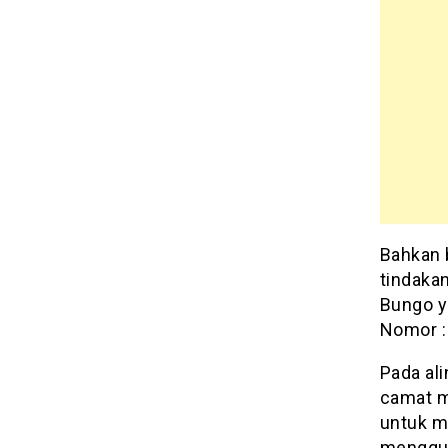
Bahkan 
tindaka
Bungo y
Nomor :
Pada al
camat m
untuk m
menggun