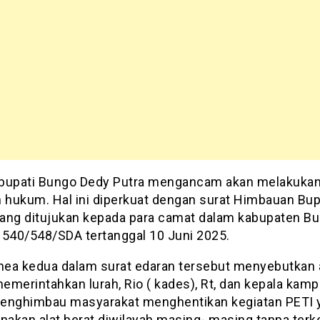
bupati Bungo Dedy Putra mengancam akan melakuka
n hukum. Hal ini diperkuat dengan surat Himbauan Bup
ang ditujukan kepada para camat dalam kabupaten B
 540/548/SDA tertanggal 10 Juni 2025.
inea kedua dalam surat edaran tersebut menyebutkan 
emerintahkan lurah, Rio ( kades), Rt, dan kepala kam
enghimbau masyarakat menghentikan kegiatan PETI 
akan alat berat diwilayah masing- masing tanpa terke