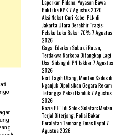
Laporkan Pidana, Yayasan Bawa
Bukti ke KPK
7 Agustus 2026
Aksi Nekat Curi Kabel PLN di
Jakarta Utara Berakhir Tragis:
Pelaku Luka Bakar 70%
7 Agustus
2026
Gagal Edarkan Sabu di Rutan,
Terdakwa Narkoba Ditangkap Lagi
Usai Sidang di PN Jakbar
7 Agustus
2026
n
Niat Tagih Utang, Mantan Kades di
ati
Nganjuk Dipolisikan Gegara Rekam
ungo
Tetangga Pakai Handuk
7 Agustus
2026
Razia PETI di Solok Selatan: Medan
agar
Terjal Diterjang, Polisi Bakar
pung
Peralatan Tambang Emas Ilegal
7
yang
Agustus 2026
cuali.