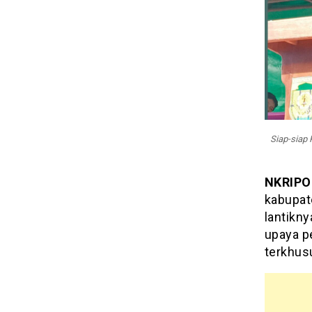
Siap-siap
NKRIPO
kabupat
lantikny
upaya p
terkhus