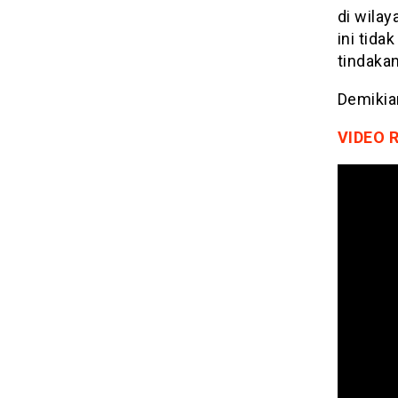
di wila
ini tid
tindaka
Demikia
VIDEO 