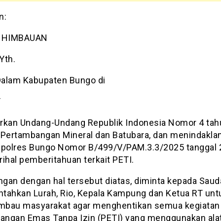
n:
 : HIMBAUAN
Yth.
alam Kabupaten Bungo di
T
rkan Undang-Undang Republik Indonesia Nomor 4 tah
 Pertambangan Mineral dan Batubara, dan menindaklan
apolres Bungo Nomor B/499/V/PAM.3.3/2025 tanggal 
ihal pemberitahuan terkait PETI.
gan dengan hal tersebut diatas, diminta kepada Saud
tahkan Lurah, Rio, Kepala Kampung dan Ketua RT unt
bau masyarakat agar menghentikan semua kegiatan
ngan Emas Tanpa Izin (PETI) yang menggunakan alat