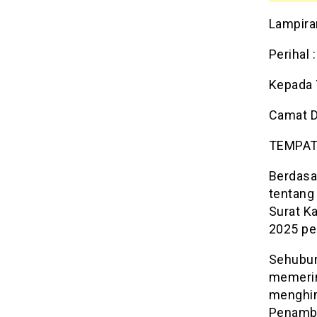
Lampira
Perihal
Kepada 
Camat D
TEMPA
Berdasa
tentang
Surat K
2025 per
Sehubun
memerin
menghim
Penamba