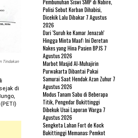
Pembunuhan Siswi SMP di Nabire,
Polisi Sebut Korban Dihabisi,
Dicekik Lalu Dibakar
7 Agustus
2026
Dari ‘Suruh ke Kamar Jenazah’
Hingga Minta Maaf: Ini Deretan
Nakes yang Hina Pasien BPJS
7
Agustus 2026
n Tindakan
Marbot Masjid Al-Muhajirin
Purwakarta Dibantai Pakai
Samurai Saat Hendak Azan Zuhur
7
i
Agustus 2026
ejak di
Modus Tanam Sabu di Beberapa
Bungo,
Titik, Pengedar Bukittinggi
(PETI)
Dibekuk Usai Laporan Warga
7
Agustus 2026
Sengketa Lahan Fort de Kock
Bukittinggi Memanas: Pemkot