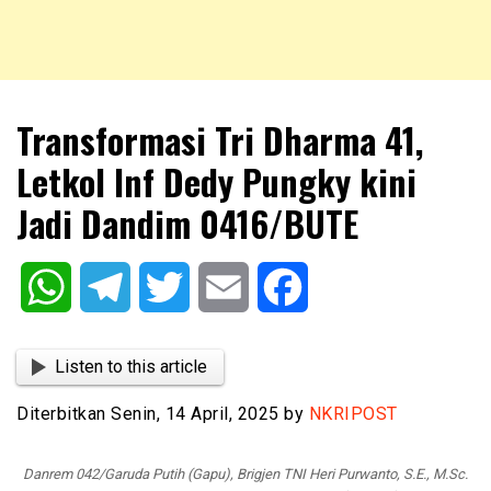
NKRIPOST – VOX POPULI PRO PATRIA
NKRIPOST
Transformasi Tri Dharma 41,
Letkol Inf Dedy Pungky kini
Jadi Dandim 0416/BUTE
WhatsApp
Telegram
Twitter
Email
Facebook
Listen to this article
Diterbitkan Senin, 14 April, 2025 by
NKRIPOST
Danrem 042/Garuda Putih (Gapu), Brigjen TNI Heri Purwanto, S.E., M.Sc.