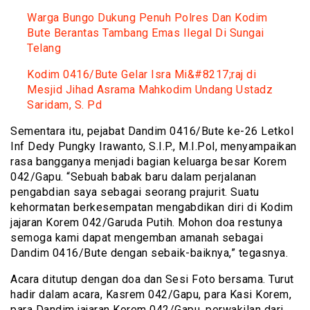
Warga Bungo Dukung Penuh Polres Dan Kodim
Bute Berantas Tambang Emas Ilegal Di Sungai
Telang
Kodim 0416/Bute Gelar Isra Mi&#8217;raj di
Mesjid Jihad Asrama Mahkodim Undang Ustadz
Saridam, S. Pd
Sementara itu, pejabat Dandim 0416/Bute ke-26 Letkol
Inf Dedy Pungky Irawanto, S.I.P., M.I.Pol, menyampaikan
rasa bangganya menjadi bagian keluarga besar Korem
042/Gapu. “Sebuah babak baru dalam perjalanan
pengabdian saya sebagai seorang prajurit. Suatu
kehormatan berkesempatan mengabdikan diri di Kodim
jajaran Korem 042/Garuda Putih. Mohon doa restunya
semoga kami dapat mengemban amanah sebagai
Dandim 0416/Bute dengan sebaik-baiknya,” tegasnya.
Acara ditutup dengan doa dan Sesi Foto bersama. Turut
hadir dalam acara, Kasrem 042/Gapu, para Kasi Korem,
para Dandim jajaran Korem 042/Gapu, perwakilan dari