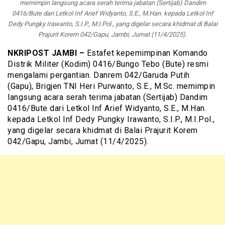
memimpin langsung acara serah terima jabatan (Sertijab) Dandim
0416/Bute dari Letkol Inf Arief Widyanto, S.E., M.Han. kepada Letkol Inf
Dedy Pungky Irawanto, S.I.P., M.I.Pol., yang digelar secara khidmat di Balai
Prajurit Korem 042/Gapu, Jambi, Jumat (11/4/2025).
NKRIPOST JAMBI –
Estafet kepemimpinan Komando
Distrik Militer (Kodim) 0416/Bungo Tebo (Bute) resmi
mengalami pergantian. Danrem 042/Garuda Putih
(Gapu), Brigjen TNI Heri Purwanto, S.E., M.Sc. memimpin
langsung acara serah terima jabatan (Sertijab) Dandim
0416/Bute dari Letkol Inf Arief Widyanto, S.E., M.Han.
kepada Letkol Inf Dedy Pungky Irawanto, S.I.P., M.I.Pol.,
yang digelar secara khidmat di Balai Prajurit Korem
042/Gapu, Jambi, Jumat (11/4/2025).