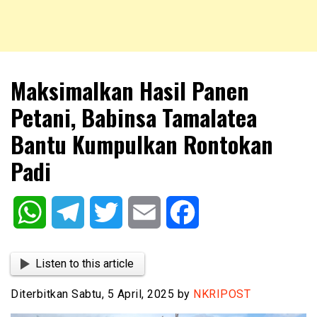
NKRIPOST – VOX POPULI PRO PATRIA
NKRIPOST
Maksimalkan Hasil Panen
Petani, Babinsa Tamalatea
Bantu Kumpulkan Rontokan
Padi
WhatsApp
Telegram
Twitter
Email
Facebook
Listen to this article
Diterbitkan Sabtu, 5 April, 2025 by
NKRIPOST