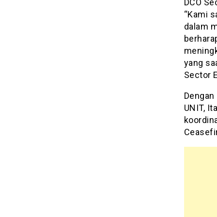
DCO Sec
“Kami s
dalam m
berhara
meningk
yang sa
Sector E
Dengan 
UNIT, It
koordin
Ceasefi