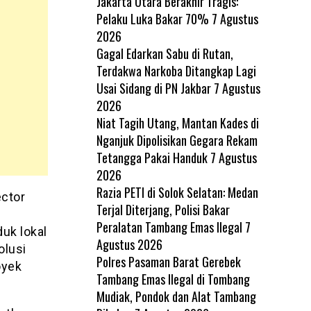
Jakarta Utara Berakhir Tragis:
Pelaku Luka Bakar 70%
7 Agustus
2026
Gagal Edarkan Sabu di Rutan,
Terdakwa Narkoba Ditangkap Lagi
Usai Sidang di PN Jakbar
7 Agustus
2026
Niat Tagih Utang, Mantan Kades di
Nganjuk Dipolisikan Gegara Rekam
Tetangga Pakai Handuk
7 Agustus
2026
Razia PETI di Solok Selatan: Medan
ector
Terjal Diterjang, Polisi Bakar
Peralatan Tambang Emas Ilegal
7
uk lokal
Agustus 2026
olusi
Polres Pasaman Barat Gerebek
oyek
Tambang Emas Ilegal di Tombang
Mudiak, Pondok dan Alat Tambang