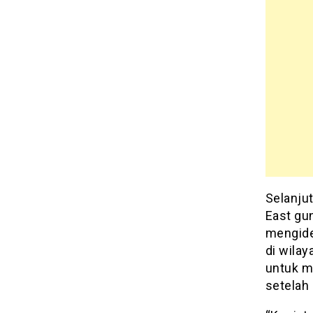
Selanju
East gu
mengide
di wilay
untuk m
setelah