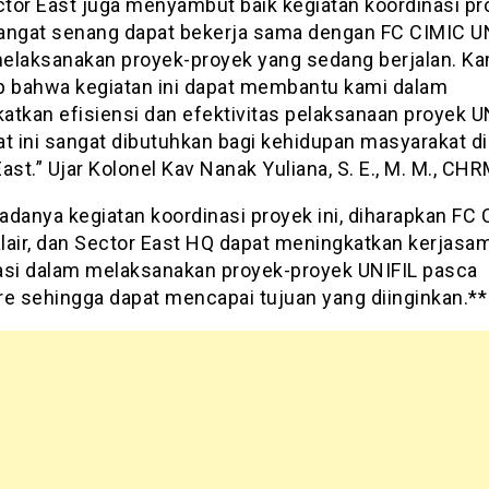
tor East juga menyambut baik kegiatan koordinasi pro
angat senang dapat bekerja sama dengan FC CIMIC U
elaksanakan proyek-proyek yang sedang berjalan. Ka
p bahwa kegiatan ini dapat membantu kami dalam
atkan efisiensi dan efektivitas pelaksanaan proyek U
at ini sangat dibutuhkan bagi kehidupan masyarakat di
ast.” Ujar Kolonel Kav Nanak Yuliana, S. E., M. M., CHR
adanya kegiatan koordinasi proyek ini, diharapkan FC
alair, dan Sector East HQ dapat meningkatkan kerjasa
asi dalam melaksanakan proyek-proyek UNIFIL pasca
re sehingga dapat mencapai tujuan yang diinginkan.**