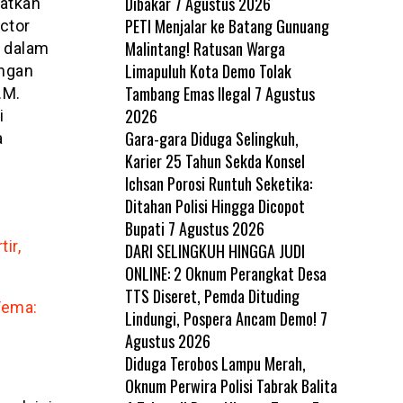
Dibakar
7 Agustus 2026
katkan
PETI Menjalar ke Batang Gunuang
ector
Malintang! Ratusan Warga
i dalam
Limapuluh Kota Demo Tolak
engan
Tambang Emas Ilegal
7 Agustus
.M.
2026
i
Gara-gara Diduga Selingkuh,
a
Karier 25 Tahun Sekda Konsel
Ichsan Porosi Runtuh Seketika:
Ditahan Polisi Hingga Dicopot
Bupati
7 Agustus 2026
ir,
DARI SELINGKUH HINGGA JUDI
ONLINE: 2 Oknum Perangkat Desa
TTS Diseret, Pemda Dituding
Tema:
Lindungi, Pospera Ancam Demo!
7
Agustus 2026
Diduga Terobos Lampu Merah,
Oknum Perwira Polisi Tabrak Balita