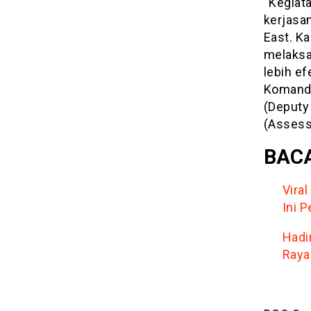
“Kegiat
kerjasam
East. K
melaksa
lebih ef
Komanda
(Deputy
(Assess
BACA
Vira
Ini 
Hadi
Raya