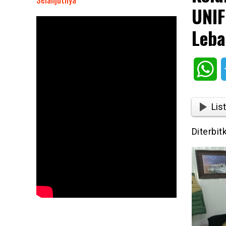
UNIF
Kolaborasi
Satgas
Leba
CIMIC
KONGA
TNI
Wh
UNIFIL
dan
ITALAIR
List
Bagi
Masyarakat
Diterbit
Lebanon
Selatan