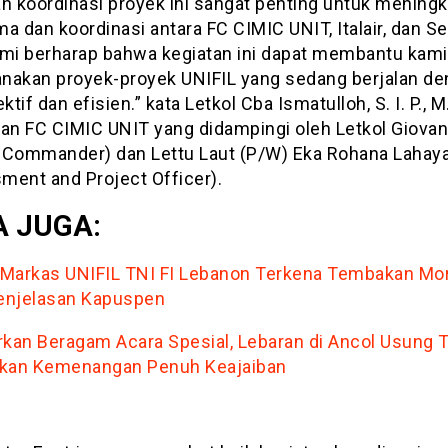
an koordinasi proyek ini sangat penting untuk mening
a dan koordinasi antara FC CIMIC UNIT, Italair, dan S
ami berharap bahwa kegiatan ini dapat membantu kam
nakan proyek-proyek UNIFIL yang sedang berjalan d
ektif dan efisien.” kata Letkol Cba Ismatulloh, S. I. P., M
n FC CIMIC UNIT yang didampingi oleh Letkol Giovan
 Commander) dan Lettu Laut (P/W) Eka Rohana Lahay
ment and Project Officer).
 JUGA:
l Markas UNIFIL TNI FI Lebanon Terkena Tembakan Mort
Penjelasan Kapuspen
rkan Beragam Acara Spesial, Lebaran di Ancol Usung 
kan Kemenangan Penuh Keajaiban