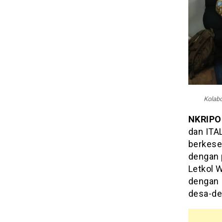
Kolab
NKRIPO
dan ITA
berkese
dengan 
Letkol W
dengan I
desa-de