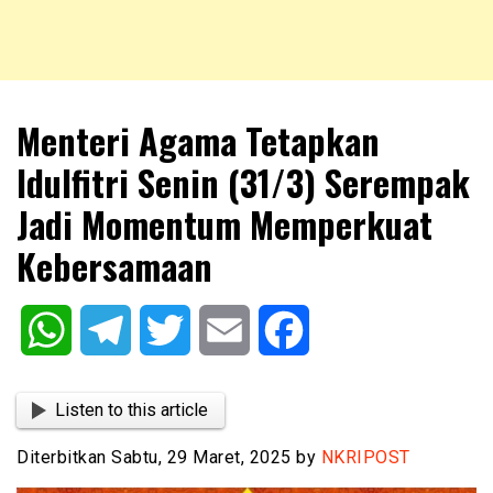
NKRIPOST – VOX POPULI PRO PATRIA
NKRIPOST
Menteri Agama Tetapkan
Idulfitri Senin (31/3) Serempak
Jadi Momentum Memperkuat
Kebersamaan
WhatsApp
Telegram
Twitter
Email
Facebook
Listen to this article
Diterbitkan Sabtu, 29 Maret, 2025 by
NKRIPOST