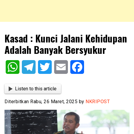
NKRIPOST – VOX POPULI PRO PATRIA
NKRIPOST
Kasad : Kunci Jalani Kehidupan
Adalah Banyak Bersyukur
WhatsApp
Telegram
Twitter
Email
Facebook
Listen to this article
Diterbitkan Rabu, 26 Maret, 2025 by
NKRIPOST