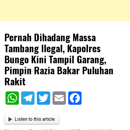
NKRIPOST – VOX POPULI PRO PATRIA
NKRIPOST
Pernah Dihadang Massa
Tambang Ilegal, Kapolres
Bungo Kini Tampil Garang,
Pimpin Razia Bakar Puluhan
Rakit
WhatsApp
Telegram
Twitter
Email
Facebook
Listen to this article