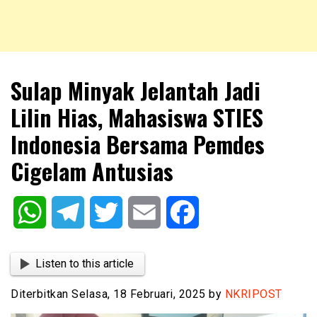
NKRIPOST – VOX POPULI PRO PATRIA
NKRIPOST
Sulap Minyak Jelantah Jadi
Lilin Hias, Mahasiswa STIES
Indonesia Bersama Pemdes
Cigelam Antusias
WhatsApp
Telegram
Twitter
Email
Facebook
Listen to this article
Diterbitkan Selasa, 18 Februari, 2025 by
NKRIPOST