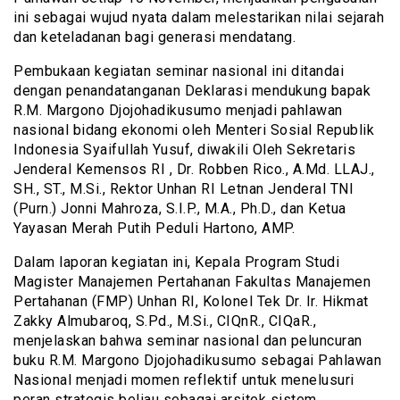
ini sebagai wujud nyata dalam melestarikan nilai sejarah
dan keteladanan bagi generasi mendatang.
Pembukaan kegiatan seminar nasional ini ditandai
dengan penandatanganan Deklarasi mendukung bapak
R.M. Margono Djojohadikusumo menjadi pahlawan
nasional bidang ekonomi oleh Menteri Sosial Republik
Indonesia Syaifullah Yusuf, diwakili Oleh Sekretaris
Jenderal Kemensos RI , Dr. Robben Rico., A.Md. LLAJ.,
SH., ST., M.Si., Rektor Unhan RI Letnan Jenderal TNI
(Purn.) Jonni Mahroza, S.I.P., M.A., Ph.D., dan Ketua
Yayasan Merah Putih Peduli Hartono, AMP.
Dalam laporan kegiatan ini, Kepala Program Studi
Magister Manajemen Pertahanan Fakultas Manajemen
Pertahanan (FMP) Unhan RI, Kolonel Tek Dr. Ir. Hikmat
Zakky Almubaroq, S.Pd., M.Si., CIQnR., CIQaR.,
menjelaskan bahwa seminar nasional dan peluncuran
buku R.M. Margono Djojohadikusumo sebagai Pahlawan
Nasional menjadi momen reflektif untuk menelusuri
peran strategis beliau sebagai arsitek sistem