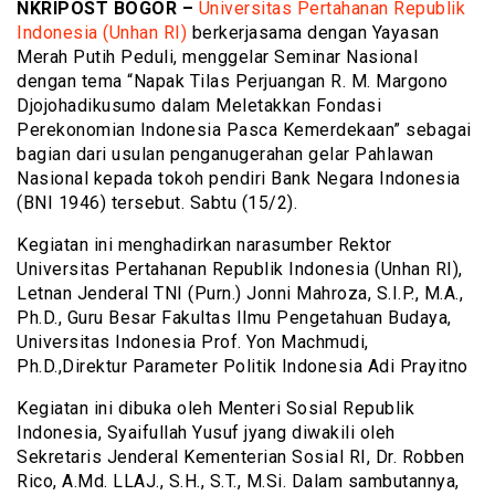
NKRIPOST BOGOR –
Universitas Pertahanan Republik
Indonesia (Unhan RI)
berkerjasama dengan Yayasan
Merah Putih Peduli, menggelar Seminar Nasional
dengan tema “Napak Tilas Perjuangan R. M. Margono
Djojohadikusumo dalam Meletakkan Fondasi
Perekonomian Indonesia Pasca Kemerdekaan” sebagai
bagian dari usulan penganugerahan gelar Pahlawan
Nasional kepada tokoh pendiri Bank Negara Indonesia
(BNI 1946) tersebut. Sabtu (15/2).
Kegiatan ini menghadirkan narasumber Rektor
Universitas Pertahanan Republik Indonesia (Unhan RI),
Letnan Jenderal TNI (Purn.) Jonni Mahroza, S.I.P., M.A.,
Ph.D., Guru Besar Fakultas Ilmu Pengetahuan Budaya,
Universitas Indonesia Prof. Yon Machmudi,
Ph.D.,Direktur Parameter Politik Indonesia Adi Prayitno
Kegiatan ini dibuka oleh Menteri Sosial Republik
Indonesia, Syaifullah Yusuf jyang diwakili oleh
Sekretaris Jenderal Kementerian Sosial RI, Dr. Robben
Rico, A.Md. LLAJ., S.H., S.T., M.Si. Dalam sambutannya,