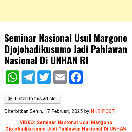
NKRIPOST – VOX POPULI PRO PATRIA
NKRIPOST
Seminar Nasional Usul Margono
Djojohadikusumo Jadi Pahlawan
Nasional Di UNHAN RI
WhatsApp
Telegram
Twitter
Email
Facebook
Listen to this article
Diterbitkan Senin, 17 Februari, 2025 by
NKRIPOST
VIDEO: Seminar Nasional Usul Margono
Djojohadikusumo Jadi Pahlawan Nasional Di UNHAN