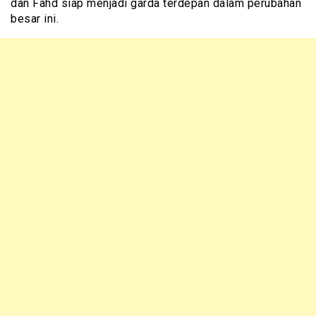
dan Fahd siap menjadi garda terdepan dalam perubahan
besar ini.