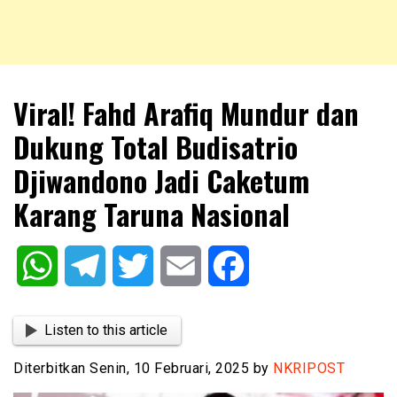
NKRIPOST – VOX POPULI PRO PATRIA
NKRIPOST
Viral! Fahd Arafiq Mundur dan
Dukung Total Budisatrio
Djiwandono Jadi Caketum
Karang Taruna Nasional
WhatsApp
Telegram
Twitter
Email
Facebook
Listen to this article
Diterbitkan Senin, 10 Februari, 2025 by
NKRIPOST