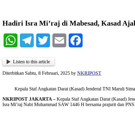
NKRIPOST
NKRIPOST – VOX POPULI PRO PATRIA
Hadiri Isra Mi’raj di Mabesad, Kasad Aja
WhatsApp
Telegram
Twitter
Email
Facebook
Listen to this article
Diterbitkan Sabtu, 8 Februari, 2025 by
NKRIPOST
Kepala Staf Angkatan Darat (Kasad) Jenderal TNI Maruli Siman
NKRIPOST JAKARTA –
Kepala Staf Angkatan Darat (Kasad) Jen
Isra Mi’raj Nabi Muhammad SAW 1446 H bersama prajurit dan PNS M