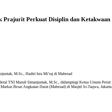
k Prajurit Perkuat Disiplin dan Ketakwaan
juntak, M.Sc., Hadiri Isra Mi’raj di Mabesad
deral TNI Maruli Simanjuntak, M.Sc., didampingi Ketua Umum Persit K
arkas Besar Angkatan Darat (Mabesad) di Masjid At-Taqwa, Jakarta,