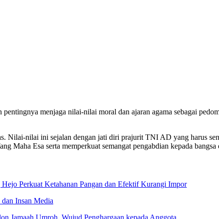
 pentingnya menjaga nilai-nilai moral dan ajaran agama sebagai pedo
tas. Nilai-nilai ini sejalan dengan jati diri prajurit TNI AD yang har
Yang Maha Esa serta memperkuat semangat pengabdian kepada bangsa d
 Hejo Perkuat Ketahanan Pangan dan Efektif Kurangi Impor
D dan Insan Media
alon Jamaah Umroh, Wujud Penghargaan kepada Anggota