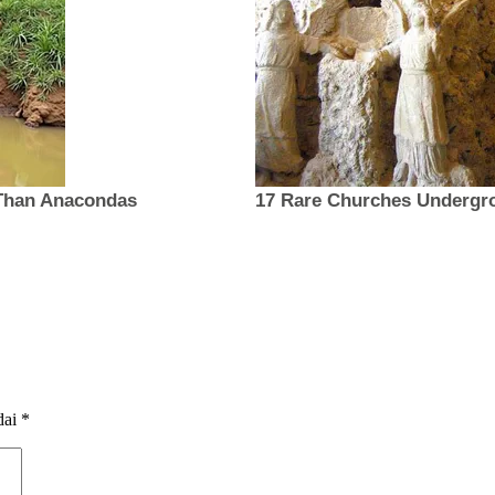
dai
*