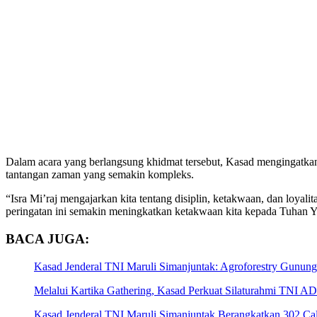
Dalam acara yang berlangsung khidmat tersebut, Kasad mengingatkan
tantangan zaman yang semakin kompleks.
“Isra Mi’raj mengajarkan kita tentang disiplin, ketakwaan, dan loyali
peringatan ini semakin meningkatkan ketakwaan kita kepada Tuhan 
BACA JUGA:
Kasad Jenderal TNI Maruli Simanjuntak: Agroforestry Gunung
Melalui Kartika Gathering, Kasad Perkuat Silaturahmi TNI A
Kasad Jenderal TNI Maruli Simanjuntak Berangkatkan 302 C