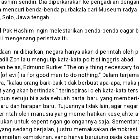
Hashim sendiri. Dia diperkarakan ke pengadilan denga
n mencuri benda-benda purbakala dari Museum radya
, Solo, Jawa tengah.
l Pak Hashim ingin melestarikan benda-benda cagar b
li mengenang peristiwa itu.
daan ini dibiarkan, negara hanya akan diperintah oleh p
adli Zon lalu mengutip kata-kata politisi inggris abad
an belas, Edmund Burke: “The only thing necessary fo
[of evil] is for good men to do nothing.” Dalam terje
, “kalau orang baik-baik tidak berbuat apa-apa, maka 
 yang akan bertindak.“ terinspirasi oleh kata-kata ters
pun setuju bila ada sebuah partai baru yang memberi
aru dan harapan baru. Tujuannya tidak lain, agar negara
perintah oleh manusia yang memerhatikan kesejahtera
 bukan untuk kepentingan golongannya saja. Sementar
 yang sedang berjalan, justru memaksakan demokrasi 
himpitan kemiskinan, yang hanya berujung pada kekac