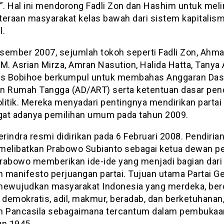
. Hal ini mendorong Fadli Zon dan Hashim untuk mel
teraan masyarakat kelas bawah dari sistem kapitalis
l.
sember 2007, sejumlah tokoh seperti Fadli Zon, Ahm
M. Asrian Mirza, Amran Nasution, Halida Hatta, Tanya 
is Bobihoe berkumpul untuk membahas Anggaran Das
n Rumah Tangga (AD/ART) serta ketentuan dasar pend
olitik. Mereka menyadari pentingnya mendirikan partai 
at adanya pemilihan umum pada tahun 2009.
erindra resmi didirikan pada 6 Februari 2008. Pendirian
a melibatkan Prabowo Subianto sebagai ketua dewan 
Prabowo memberikan ide-ide yang menjadi bagian dari v
n manifesto perjuangan partai. Tujuan utama Partai Ge
mewujudkan masyarakat Indonesia yang merdeka, berd
, demokratis, adil, makmur, beradab, dan berketuhanan
n Pancasila sebagaimana tercantum dalam pembuka
un 1945.