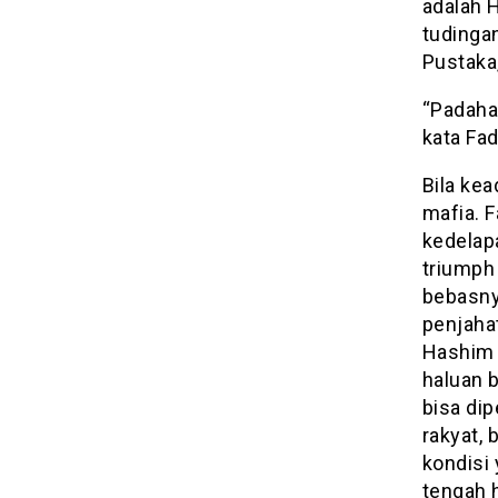
adalah 
tudinga
Pustaka
“Padaha
kata Fad
Bila kea
mafia. F
kedelap
triumph 
bebasnya
penjahat
Hashim 
haluan b
bisa di
rakyat,
kondisi
tengah 