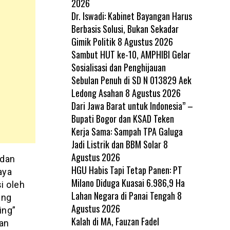
2026
Dr. Iswadi: Kabinet Bayangan Harus
Berbasis Solusi, Bukan Sekadar
Gimik Politik
8 Agustus 2026
Sambut HUT ke-10, AMPHIBI Gelar
Sosialisasi dan Penghijauan
Sebulan Penuh di SD N 013829 Aek
Ledong Asahan
8 Agustus 2026
Dari Jawa Barat untuk Indonesia” –
Bupati Bogor dan KSAD Teken
Kerja Sama: Sampah TPA Galuga
Jadi Listrik dan BBM Solar
8
Agustus 2026
 dan
HGU Habis Tapi Tetap Panen: PT
aya
Milano Diduga Kuasai 6.986,9 Ha
i oleh
Lahan Negara di Panai Tengah
8
ing
Agustus 2026
ing”
Kalah di MA, Fauzan Fadel
kan