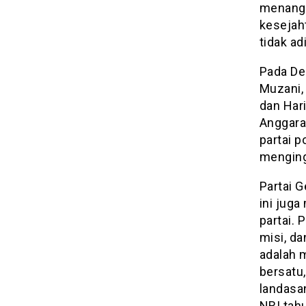
menang”
kesejah
tidak adi
Pada De
Muzani, 
dan Har
Anggara
partai p
menging
Partai G
ini jug
partai. 
misi, da
adalah 
bersatu
landasa
NRI tah