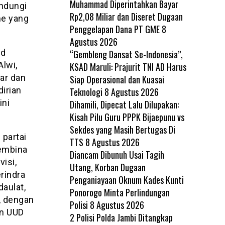
Muhammad Diperintahkan Bayar
indungi
Rp2,08 Miliar dan Diseret Dugaan
me yang
Penggelapan Dana PT GME
8
Agustus 2026
ad
“Gembleng Dansat Se-Indonesia”,
Alwi,
KSAD Maruli: Prajurit TNI AD Harus
ar dan
Siap Operasional dan Kuasai
irian
Teknologi
8 Agustus 2026
ini
Dihamili, Dipecat Lalu Dilupakan:
Kisah Pilu Guru PPPK Bijaepunu vs
Sekdes yang Masih Bertugas Di
 partai
TTS
8 Agustus 2026
pembina
Diancam Dibunuh Usai Tagih
isi,
Utang, Korban Dugaan
rindra
Penganiayaan Oknum Kades Kunti
aulat,
Ponorogo Minta Perlindungan
, dengan
Polisi
8 Agustus 2026
an UUD
2 Polisi Polda Jambi Ditangkap