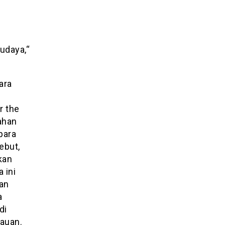
n
udaya,“
ara
r the
mahan
para
ebut,
kan
 ini
an
a
di
auan.