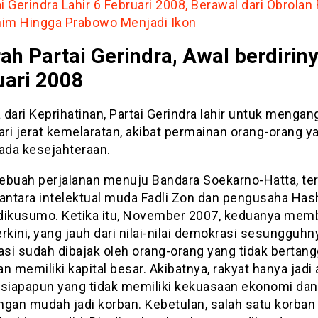
i Gerindra Lahir 6 Februari 2008, Berawal dari Obrolan 
im Hingga Prabowo Menjadi Ikon
ah Partai Gerindra, Awal berdirin
uari 2008
dari Keprihatinan, Partai Gerindra lahir untuk mengan
ari jerat kemelaratan, akibat permainan orang-orang y
pada kesejahteraan.
ebuah perjalanan menuju Bandara Soekarno-Hatta, ter
 antara intelektual muda Fadli Zon dan pengusaha Ha
dikusumo. Ketika itu, November 2007, keduanya mem
terkini, yang jauh dari nilai-nilai demokrasi sesungguhn
si sudah dibajak oleh orang-orang yang tidak bertan
n memiliki kapital besar. Akibatnya, rakyat hanya jadi a
 siapapun yang tidak memiliki kekuasaan ekonomi dan 
gan mudah jadi korban. Kebetulan, salah satu korban 