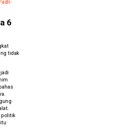
Fadli-
ya 6
gkat
ang tidak
jadi
shim
bahas
ya.
ggung
lat.
politik
itu