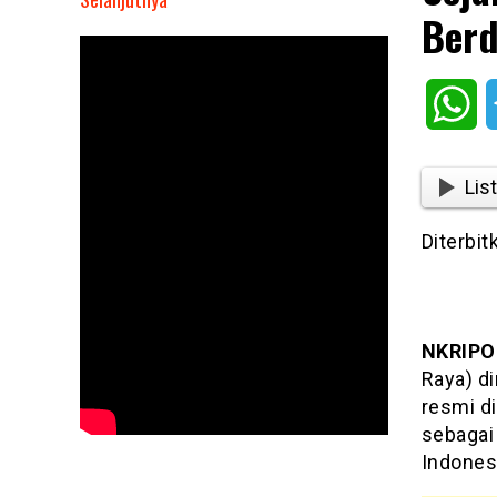
Berd
Sejarah
Partai
Gerindra,
Wh
Awal
Berdirinya
6
List
Februari
2008
Diterbit
NKRIPO
Raya) di
resmi di
sebagai
Indones