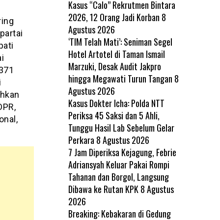
Kasus “Calo” Rekrutmen Bintara
2026, 12 Orang Jadi Korban
8
ring
Agustus 2026
partai
‘TIM Telah Mati’: Seniman Segel
pati
Hotel Artotel di Taman Ismail
i
Marzuki, Desak Audit Jakpro
.371
hingga Megawati Turun Tangan
8
i
Agustus 2026
uhkan
Kasus Dokter Icha: Polda NTT
DPR,
Periksa 45 Saksi dan 5 Ahli,
onal,
Tunggu Hasil Lab Sebelum Gelar
Perkara
8 Agustus 2026
7 Jam Diperiksa Kejagung, Febrie
Adriansyah Keluar Pakai Rompi
Tahanan dan Borgol, Langsung
Dibawa ke Rutan KPK
8 Agustus
2026
Breaking: Kebakaran di Gedung