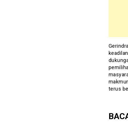
Gerindr
keadilan
dukunga
pemilih
masyarak
makmur,
terus b
BACA