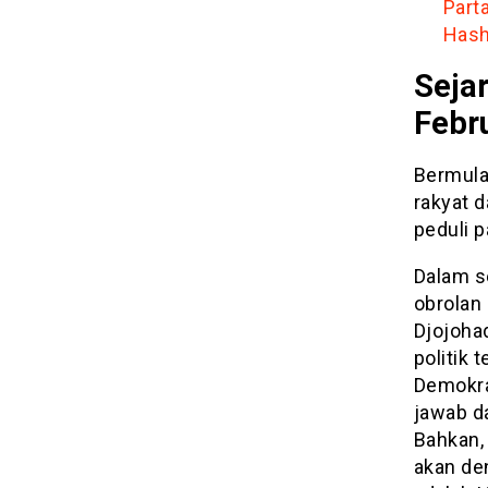
Parta
Hash
Sejar
Febr
Bermula 
rakyat d
peduli 
Dalam s
obrolan
Djojoha
politik 
Demokra
jawab da
Bahkan,
akan den