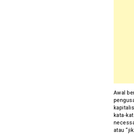
Awal ber
pengusa
kapitali
kata-ka
necessar
atau “ji