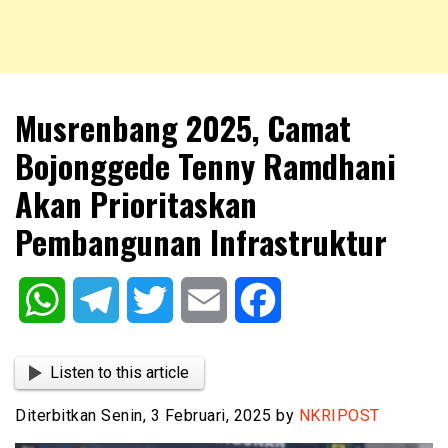
NKRIPOST – VOX POPULI PRO PATRIA
NKRIPOST
Musrenbang 2025, Camat
Bojonggede Tenny Ramdhani
Akan Prioritaskan
Pembangunan Infrastruktur
WhatsApp
Telegram
Twitter
Email
Facebook
Listen to this article
Diterbitkan Senin, 3 Februari, 2025 by
NKRIPOST