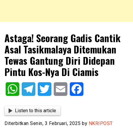
NKRIPOST – VOX POPULI PRO PATRIA
NKRIPOST
Astaga! Seorang Gadis Cantik
Asal Tasikmalaya Ditemukan
Tewas Gantung Diri Didepan
Pintu Kos-Nya Di Ciamis
WhatsApp
Telegram
Twitter
Email
Facebook
Listen to this article
Diterbitkan Senin, 3 Februari, 2025 by
NKRIPOST