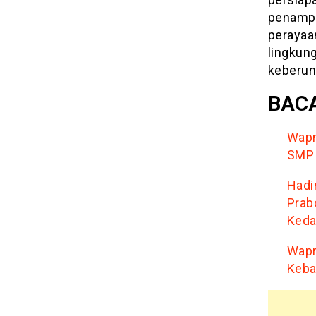
penampi
perayaan
lingkun
keberun
BACA
Wapr
SMP 
Hadi
Prab
Keda
Wapr
Keba