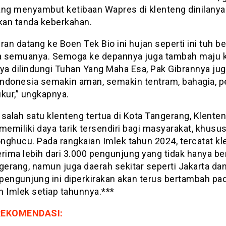
ang menyambut ketibaan Wapres di klenteng dinilanya
an tanda keberkahan.
ran datang ke Boen Tek Bio ini hujan seperti ini tuh b
ta semuanya. Semoga ke depannya juga tambah maju k
a dilindungi Tuhan Yang Maha Esa, Pak Gibrannya ju
 Indonesia semakin aman, semakin tentram, bahagia, 
kur,” ungkapnya.
 salah satu klenteng tertua di Kota Tangerang, Klente
memiliki daya tarik tersendiri bagi masyarakat, khusu
nghucu. Pada rangkaian Imlek tahun 2024, tercatat kl
rima lebih dari 3.000 pengunjung yang tidak hanya be
gerang, namun juga daerah sekitar seperti Jakarta dan
pengunjung ini diperkirakan akan terus bertambah pa
n Imlek setiap tahunnya.***
REKOMENDASI: