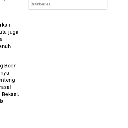
erkah
ita juga
ga
penuh
ng Boen
snya
enteng
rasal
 Bekasi.
da