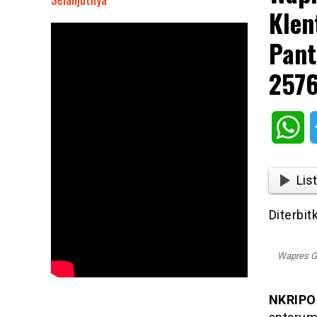
Klen
Wapres
Gibran
Pant
Rakabuming
Kunjungi
257
Klenteng
Boen
Tek
Wh
Bio
Tangerang,
Pantau
List
Kesiapan
Perayaan
Diterbit
Imlek
2576/2025
Wapres Gi
NKRIPO