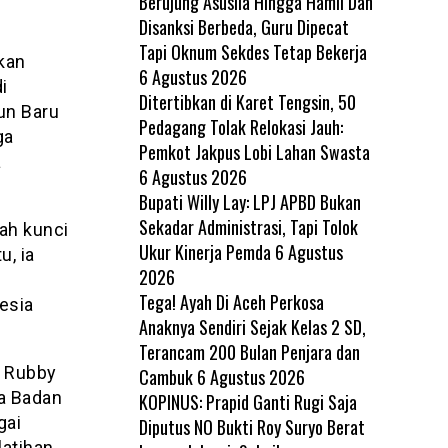
Berujung Asusila Hingga Hamil Dan
Disanksi Berbeda, Guru Dipecat
Tapi Oknum Sekdes Tetap Bekerja
kan
6 Agustus 2026
i
Ditertibkan di Karet Tengsin, 50
un Baru
Pedagang Tolak Relokasi Jauh:
ga
Pemkot Jakpus Lobi Lahan Swasta
a
6 Agustus 2026
Bupati Willy Lay: LPJ APBD Bukan
Sekadar Administrasi, Tapi Tolok
ah kunci
Ukur Kinerja Pemda
6 Agustus
u, ia
2026
Tega! Ayah Di Aceh Perkosa
esia
Anaknya Sendiri Sejak Kelas 2 SD,
Terancam 200 Bulan Penjara dan
o Rubby
Cambuk
6 Agustus 2026
a Badan
KOPINUS: Prapid Ganti Rugi Saja
gai
Diputus NO Bukti Roy Suryo Berat
latihan