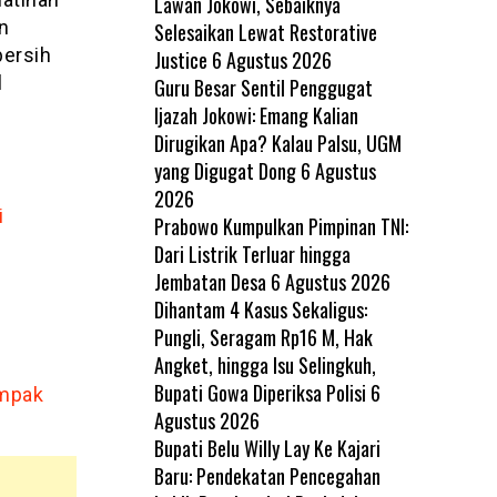
Lawan Jokowi, Sebaiknya
n
Selesaikan Lewat Restorative
bersih
Justice
6 Agustus 2026
l
Guru Besar Sentil Penggugat
Ijazah Jokowi: Emang Kalian
Dirugikan Apa? Kalau Palsu, UGM
yang Digugat Dong
6 Agustus
2026
i
Prabowo Kumpulkan Pimpinan TNI:
Dari Listrik Terluar hingga
Jembatan Desa
6 Agustus 2026
Dihantam 4 Kasus Sekaligus:
Pungli, Seragam Rp16 M, Hak
Angket, hingga Isu Selingkuh,
Bupati Gowa Diperiksa Polisi
6
ampak
Agustus 2026
Bupati Belu Willy Lay Ke Kajari
Baru: Pendekatan Pencegahan