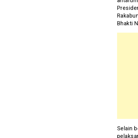
antarum
Preside
Rakabum
Bhakti 
Selain 
pelaksa