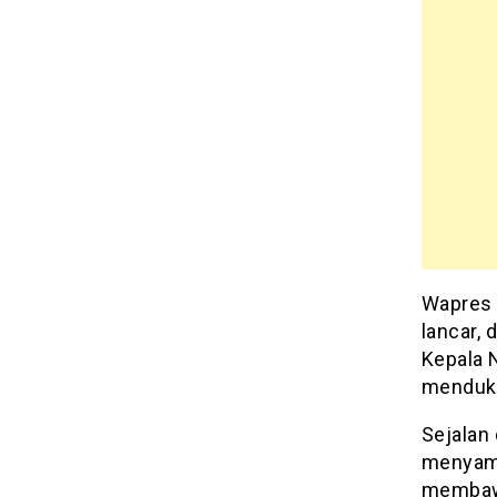
Wapres 
lancar,
Kepala 
menduku
Sejalan
menyamp
membawa