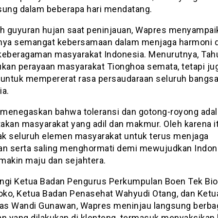
sung dalam beberapa hari mendatang.
ah guyuran hujan saat peninjauan, Wapres menyampai
nya semangat kebersamaan dalam menjaga harmoni d
keberagaman masyarakat Indonesia. Menurutnya, Tah
ukan perayaan masyarakat Tionghoa semata, tetapi ju
ntuk mempererat rasa persaudaraan seluruh bangs
ia.
menegaskan bahwa toleransi dan gotong-royong adal
akan masyarakat yang adil dan makmur. Oleh karena it
k seluruh elemen masyarakat untuk terus menjaga
an serta saling menghormati demi mewujudkan Indon
makin maju dan sejahtera.
ngi Ketua Badan Pengurus Perkumpulan Boen Tek Bi
ko, Ketua Badan Penasehat Wahyudi Otang, dan Ketu
s Wandi Gunawan, Wapres meninjau langsung berba
an yang dilakukan di klenteng, termasuk menyaksikan 