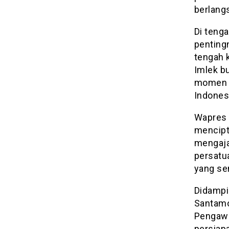
berlang
Di teng
penting
tengah 
Imlek b
momen u
Indones
Wapres 
mencipt
mengaja
persatu
yang se
Didampi
Santamo
Pengawa
persiap