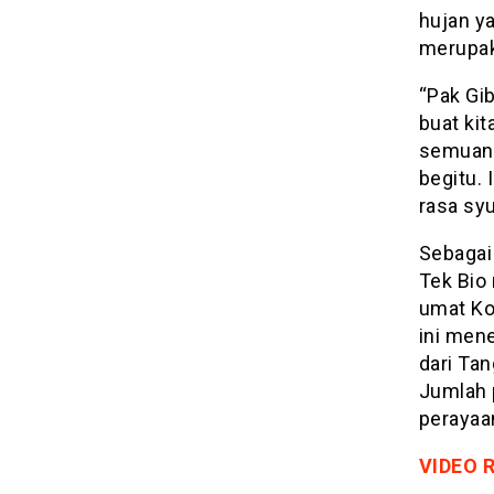
hujan y
merupak
“Pak Gib
buat ki
semuany
begitu.
rasa syu
Sebagai
Tek Bio 
umat Ko
ini mene
dari Tan
Jumlah 
perayaa
VIDEO 