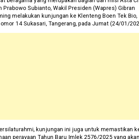
at beragama yang merupakan bagian dari misi Asta Ci
n Prabowo Subianto, Wakil Presiden (Wapres) Gibran
ing melakukan kunjungan ke Klenteng Boen Tek Bio, 
Nomor 14 Sukasari, Tangerang, pada Jumat (24/01/202
bersilaturahmi, kunjungan ini juga untuk memastikan k
naan perayaan Tahun Baru Imlek 2576/2025 yang aka