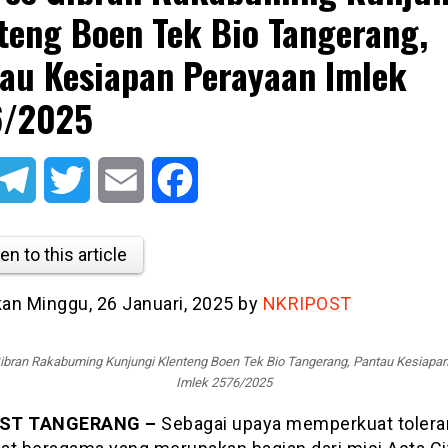
teng Boen Tek Bio Tangerang,
au Kesiapan Perayaan Imlek
6/2025
atsApp
Telegram
Twitter
Email
Facebook
en to this article
kan Minggu, 26 Januari, 2025 by
NKRIPOST
bran Rakabuming Kunjungi Klenteng Boen Tek Bio Tangerang, Pantau Kesiapa
Imlek 2576/2025
ST TANGERANG –
Sebagai upaya memperkuat tolera