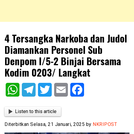
NKRIPOST – VOX POPULI PRO PATRIA
NKRIPOST
4 Tersangka Narkoba dan Judol
Diamankan Personel Sub
Denpom I/5-2 Binjai Bersama
Kodim 0203/ Langkat
WhatsApp
Telegram
Twitter
Email
Facebook
Listen to this article
Diterbitkan Selasa, 21 Januari, 2025 by
NKRIPOST