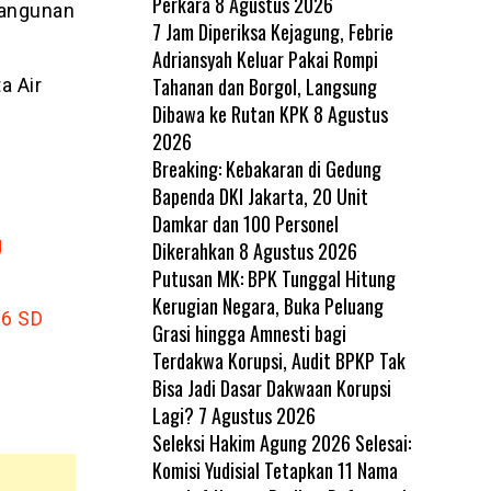
Perkara
8 Agustus 2026
bangunan
7 Jam Diperiksa Kejagung, Febrie
Adriansyah Keluar Pakai Rompi
Tahanan dan Borgol, Langsung
a Air
Dibawa ke Rutan KPK
8 Agustus
2026
Breaking: Kebakaran di Gedung
Bapenda DKI Jakarta, 20 Unit
Damkar dan 100 Personel
g
Dikerahkan
8 Agustus 2026
Putusan MK: BPK Tunggal Hitung
Kerugian Negara, Buka Peluang
 6 SD
Grasi hingga Amnesti bagi
Terdakwa Korupsi, Audit BPKP Tak
Bisa Jadi Dasar Dakwaan Korupsi
Lagi?
7 Agustus 2026
Seleksi Hakim Agung 2026 Selesai:
Komisi Yudisial Tetapkan 11 Nama