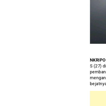
NKRIPO
S (27) d
pembang
mengan
bejatnya