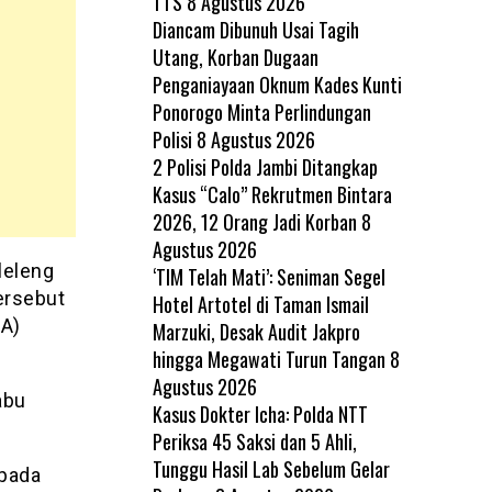
TTS
8 Agustus 2026
Diancam Dibunuh Usai Tagih
Utang, Korban Dugaan
Penganiayaan Oknum Kades Kunti
Ponorogo Minta Perlindungan
Polisi
8 Agustus 2026
2 Polisi Polda Jambi Ditangkap
Kasus “Calo” Rekrutmen Bintara
2026, 12 Orang Jadi Korban
8
Agustus 2026
leleng
‘TIM Telah Mati’: Seniman Segel
ersebut
Hotel Artotel di Taman Ismail
PA)
Marzuki, Desak Audit Jakpro
hingga Megawati Turun Tangan
8
Agustus 2026
abu
Kasus Dokter Icha: Polda NTT
Periksa 45 Saksi dan 5 Ahli,
Tunggu Hasil Lab Sebelum Gelar
 pada