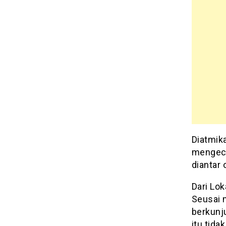
Diatmika
mengece
diantar
Dari Lok
Seusai m
berkunj
itu tida