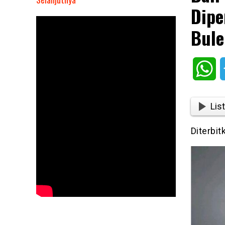
Dipe
Bali
Tak
Bule
Aman,
Perempuan
Asal
Wh
Jaksel
Diperkosa
Saat
List
Lihat
Proyek
Diterbit
Vila
di
Buleleng