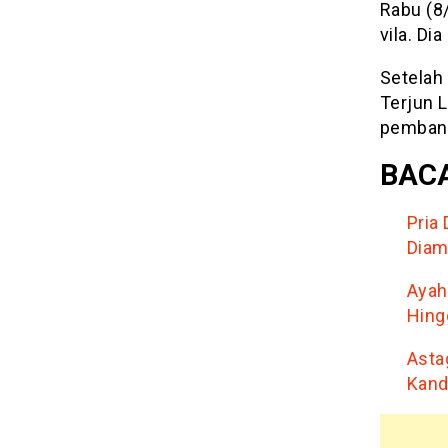
Rabu (8
vila. Di
Setelah 
Terjun L
pembang
BACA
Pria
Diam
Ayah
Hing
Asta
Kand