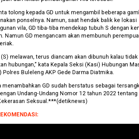
ta tolong kepada GD untuk mengambil beberapa gam
akan ponselnya. Namun, saat hendak balik ke lokasi
unan vila, GD tiba-tiba mendekap tubuh S dengan ke
n. Namun GD mengancam akan membunuh perempuan
eriak.
 (S) melawan, terus diancam akan dibunuh kalau tida
an hubungan,” kata Kepala Seksi (Kasi) Hubungan Ma
 Polres Buleleng AKP Gede Darma Diatmika.
a menambahkan GD sudah berstatus sebagai tersangk
 dengan Undang-Undang Nomor 12 tahun 2022 tentang
Kekerasan Seksual.***(detiknews)
REKOMENDASI: