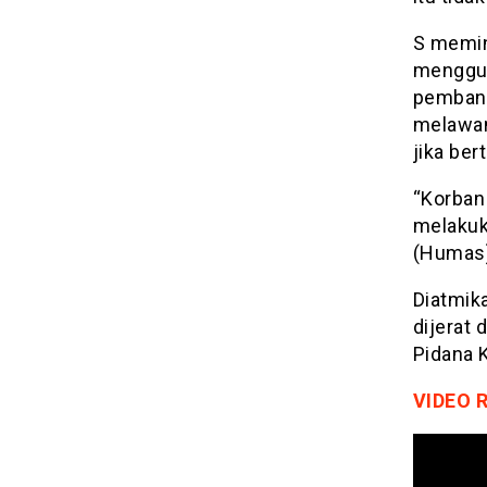
S memin
menggun
pembang
melawa
jika bert
“Korban
melakuk
(Humas)
Diatmik
dijerat
Pidana 
VIDEO 