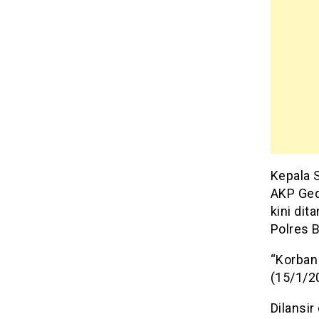
Kepala 
AKP Ged
kini di
Polres B
“Korban
(15/1/2
Dilansir