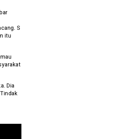
bar
ncang. S
 itu
k mau
syarakat
a. Dia
 Tindak