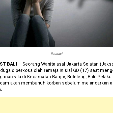
Ilustrasi
ST BALI –
Seorang Wanita asal Jakarta Selatan (Jaksel
iduga diperkosa oleh remaja inisial GD (17) saat men
unan vila di Kecamatan Banjar, Buleleng, Bali. Pelak
cam akan membunuh korban sebelum melancarkan a
.