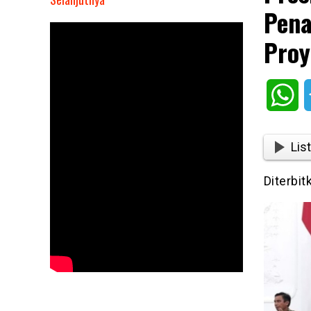
Pen
Presiden
Prabowo
Proy
Subianto
Saksikan
Penandatanganan
Wh
MoU
Pengembangan
Proyek
List
Hunian
1
Diterbit
Juta
Unit