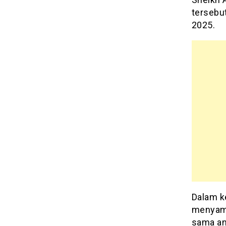
tersebut
2025.
Dalam k
menyamp
sama an