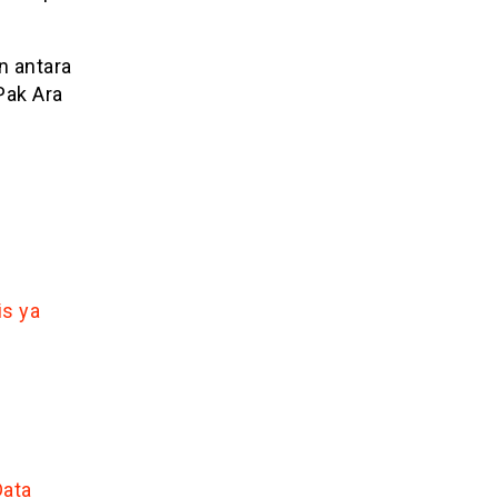
n antara
Pak Ara
is ya
Data