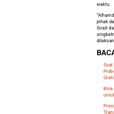
waktu.
“Alhamdu
pihak da
Sirait 
singkat
dilaksan
BACA
Soal
Prab
Grat
Bina
untu
Pres
Trans