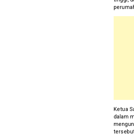
perumah
Ketua S
dalam m
mengung
tersebu