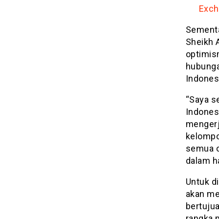
Exch
Sementa
Sheikh 
optimis
hubungan
Indones
“Saya s
Indonesi
mengerj
kelompo
semua or
dalam ha
Untuk d
akan me
bertuju
rangka 