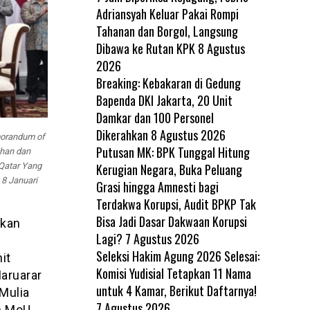
Adriansyah Keluar Pakai Rompi
Tahanan dan Borgol, Langsung
Dibawa ke Rutan KPK
8 Agustus
2026
Breaking: Kebakaran di Gedung
Bapenda DKI Jakarta, 20 Unit
Damkar dan 100 Personel
Dikerahkan
8 Agustus 2026
orandum of
Putusan MK: BPK Tunggal Hitung
ahan dan
Kerugian Negara, Buka Peluang
Qatar Yang
 8 Januari
Grasi hingga Amnesti bagi
Terdakwa Korupsi, Audit BPKP Tak
Bisa Jadi Dasar Dakwaan Korupsi
ikan
Lagi?
7 Agustus 2026
Seleksi Hakim Agung 2026 Selesai:
it
Komisi Yudisial Tetapkan 11 Nama
aruarar
untuk 4 Kamar, Berikut Daftarnya!
Mulia
7 Agustus 2026
n MoU