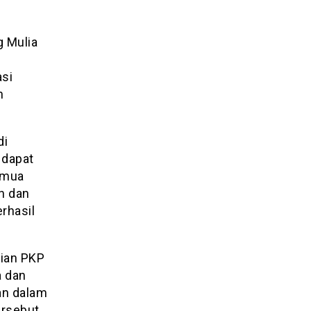
g Mulia
asi
n
di
 dapat
emua
n dan
rhasil
ian PKP
a dan
an dalam
ersebut