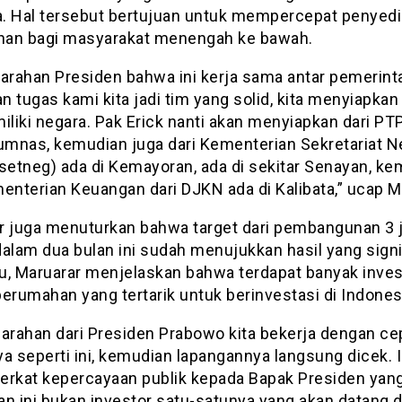
. Hal tersebut bertujuan untuk mempercepat penyed
an bagi masyarakat menengah ke bawah.
 arahan Presiden bahwa ini kerja sama antar pemerint
 tugas kami kita jadi tim yang solid, kita menyiapkan
iliki negara. Pak Erick nanti akan menyiapkan dari PT
rumnas, kemudian juga dari Kementerian Sekretariat N
etneg) ada di Kemayoran, ada di sekitar Senayan, ke
enterian Keuangan dari DJKN ada di Kalibata,” ucap M
r juga menuturkan bahwa target dari pembangunan 3 j
alam dua bulan ini sudah menujukkan hasil yang signi
tu, Maruarar menjelaskan bahwa terdapat banyak inves
erumahan yang tertarik untuk berinvestasi di Indones
 arahan dari Presiden Prabowo kita bekerja dengan ce
a seperti ini, kemudian lapangannya langsung dicek. I
 berkat kepercayaan publik kepada Bapak Presiden yan
dan ini bukan investor satu-satunya yang akan datang d