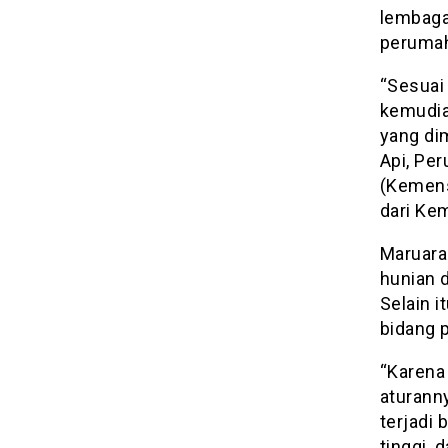
lembaga
perumah
“Sesuai
kemudian
yang dim
Api, Pe
(Kemens
dari Kem
Maruara
hunian d
Selain i
bidang p
“Karena
aturanny
terjadi
tinggi, 