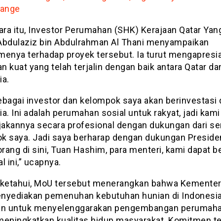
ange
ra itu, Investor Perumahan (SHK) Kerajaan Qatar Yan
Abdulaziz bin Abdulrahman Al Thani menyampaikan
menya terhadap proyek tersebut. Ia turut mengapresi
 kuat yang telah terjalin dengan baik antara Qatar da
ia.
ebagai investor dan kelompok saya akan berinvestasi 
a. Ini adalah perumahan sosial untuk rakyat, jadi kami
akannya secara profesional dengan dukungan dari s
k saya. Jadi saya berharap dengan dukungan Preside
ang di sini, Tuan Hashim, para menteri, kami dapat be
l ini,” ucapnya.
iketahui, MoU tersebut menerangkan bahwa Kementer
nyediakan pemenuhan kebutuhan hunian di Indonesi
an untuk menyelenggarakan pengembangan perumah
meningkatkan kualitas hidup masyarakat. Komitmen t