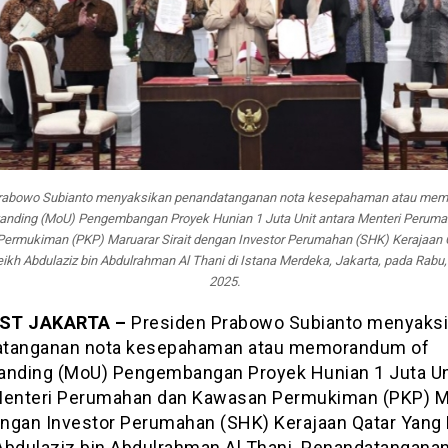
Prabowo Subianto menyaksikan penandatanganan nota kesepahaman atau mem
anding (MoU) Pengembangan Proyek Hunian 1 Juta Unit antara Menteri Perum
ermukiman (PKP) Maruarar Sirait dengan Investor Perumahan (SHK) Kerajaan 
ikh Abdulaziz bin Abdulrahman Al Thani di Istana Merdeka, Jakarta, pada Rabu,
2025.
ST JAKARTA –
Presiden Prabowo Subianto menyaks
tanganan nota kesepahaman atau memorandum of
anding (MoU) Pengembangan Proyek Hunian 1 Juta Un
Menteri Perumahan dan Kawasan Permukiman (PKP) M
dengan Investor Perumahan (SHK) Kerajaan Qatar Yang 
Abdulaziz bin Abdulrahman Al Thani. Penandatangana