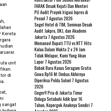
iaan
FARAK Desak Kejati Dan Menteri
PU Audit Proyek Irigasi Inpres di
Pessel
7 Agustus 2026
ah,
Segel Hotel di TIM, Seniman Desak
 lahan
Audit Jakpro, DKJ, dan Akademi
P Kereta
Jakarta
7 Agustus 2026
egara
Memanas! Bupati TTU vs NTT Hits:
mudian
Kalau Dalam Waktu 2 x 24 Jam
aruarar.
Tidak Melapor, Kami Yang Akan
Lapor
7 Agustus 2026
uta unit
Babak Baru Kasus Seragam Gratis
fikan.
Gowa Rp16 M: Ombas Akhirnya
tor di
Diperiksa Polda Sulsel
7 Agustus
ia.
2026
Geger!! Pria di Jakarta Timur
pat,
Diduga Setubuhi Adik Ipar 16
ni
Tahun, Kepergok Anaknya Sendiri
7
g sangat
i bidang