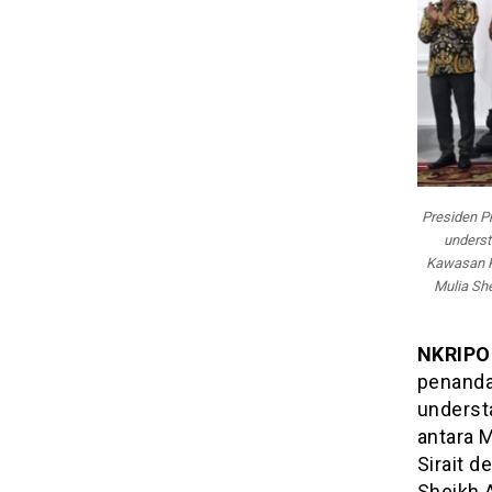
Presiden 
underst
Kawasan P
Mulia She
NKRIPO
penanda
underst
antara 
Sirait 
Sheikh 