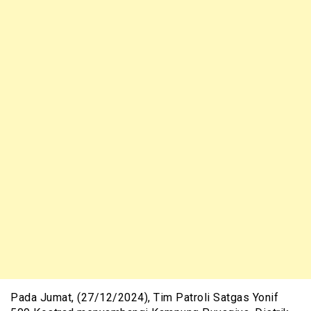
Pada Jumat, (27/12/2024), Tim Patroli Satgas Yonif