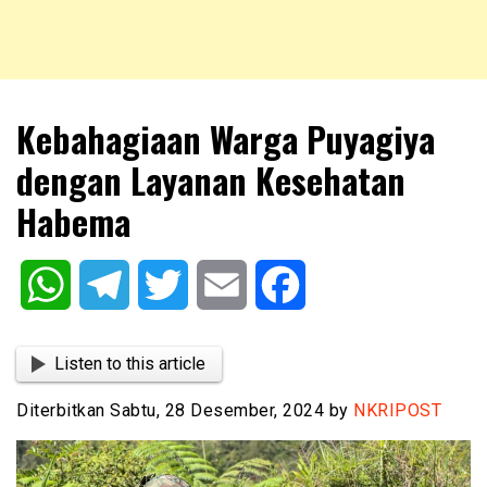
NKRIPOST – VOX POPULI PRO PATRIA
NKRIPOST
Kebahagiaan Warga Puyagiya
dengan Layanan Kesehatan
Habema
WhatsApp
Telegram
Twitter
Email
Facebook
Listen to this article
Diterbitkan Sabtu, 28 Desember, 2024 by
NKRIPOST