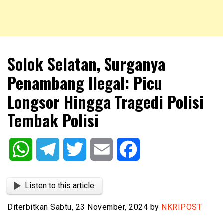
NKRIPOST – VOX POPULI PRO PATRIA
NKRIPOST
Solok Selatan, Surganya
Penambang Ilegal: Picu
Longsor Hingga Tragedi Polisi
Tembak Polisi
WhatsApp
Telegram
Twitter
Email
Facebook
Listen to this article
Diterbitkan Sabtu, 23 November, 2024 by
NKRIPOST