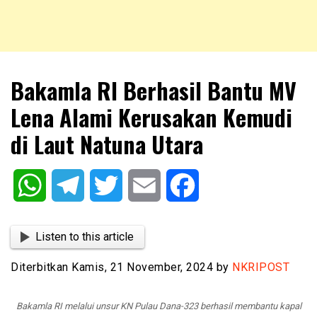
NKRIPOST – VOX POPULI PRO PATRIA
NKRIPOST
Bakamla RI Berhasil Bantu MV
Lena Alami Kerusakan Kemudi
di Laut Natuna Utara
WhatsApp
Telegram
Twitter
Email
Facebook
Listen to this article
Diterbitkan Kamis, 21 November, 2024 by
NKRIPOST
Bakamla RI melalui unsur KN Pulau Dana-323 berhasil membantu kapal