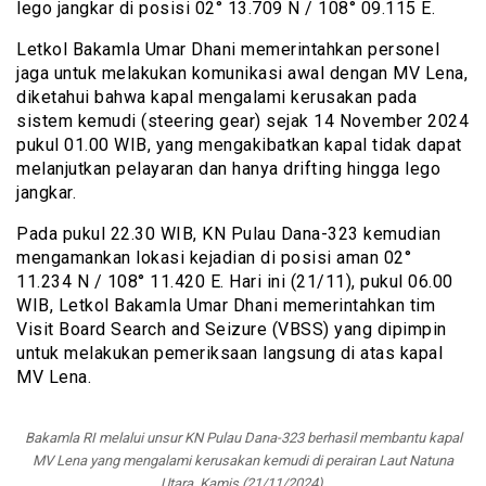
lego jangkar di posisi 02° 13.709 N / 108° 09.115 E.
Letkol Bakamla Umar Dhani memerintahkan personel
jaga untuk melakukan komunikasi awal dengan MV Lena,
diketahui bahwa kapal mengalami kerusakan pada
sistem kemudi (steering gear) sejak 14 November 2024
pukul 01.00 WIB, yang mengakibatkan kapal tidak dapat
melanjutkan pelayaran dan hanya drifting hingga lego
jangkar.
Pada pukul 22.30 WIB, KN Pulau Dana-323 kemudian
mengamankan lokasi kejadian di posisi aman 02°
11.234 N / 108° 11.420 E. Hari ini (21/11), pukul 06.00
WIB, Letkol Bakamla Umar Dhani memerintahkan tim
Visit Board Search and Seizure (VBSS) yang dipimpin
untuk melakukan pemeriksaan langsung di atas kapal
MV Lena.
Bakamla RI melalui unsur KN Pulau Dana-323 berhasil membantu kapal
MV Lena yang mengalami kerusakan kemudi di perairan Laut Natuna
Utara, Kamis (21/11/2024).