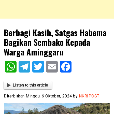
NKRIPOST – VOX POPULI PRO PATRIA
NKRIPOST
Berbagi Kasih, Satgas Habema
Bagikan Sembako Kepada
Warga Aminggaru
WhatsApp
Telegram
Twitter
Email
Facebook
Listen to this article
Diterbitkan Minggu, 6 Oktober, 2024 by
NKRIPOST