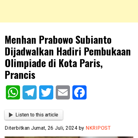
NKRIPOST – VOX POPULI PRO PATRIA
NKRIPOST
Menhan Prabowo Subianto
Dijadwalkan Hadiri Pembukaan
Olimpiade di Kota Paris,
Prancis
WhatsApp
Telegram
Twitter
Email
Facebook
Listen to this article
Diterbitkan Jumat, 26 Juli, 2024 by
NKRIPOST