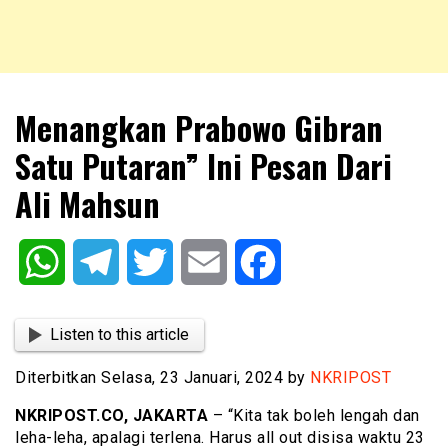
NKRIPOST – VOX POPULI PRO PATRIA
NKRIPOST
Menangkan Prabowo Gibran
Satu Putaran” Ini Pesan Dari
Ali Mahsun
WhatsApp
Telegram
Twitter
Email
Facebook
Listen to this article
Diterbitkan Selasa, 23 Januari, 2024 by
NKRIPOST
NKRIPOST.CO, JAKARTA
– “Kita tak boleh lengah dan
leha-leha, apalagi terlena. Harus all out disisa waktu 23