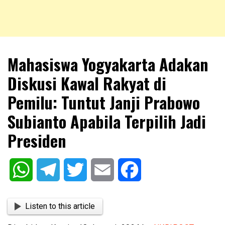
NKRIPOST – VOX POPULI PRO PATRIA
NKRIPOST
Mahasiswa Yogyakarta Adakan
Diskusi Kawal Rakyat di
Pemilu: Tuntut Janji Prabowo
Subianto Apabila Terpilih Jadi
Presiden
WhatsApp
Telegram
Twitter
Email
Facebook
Listen to this article