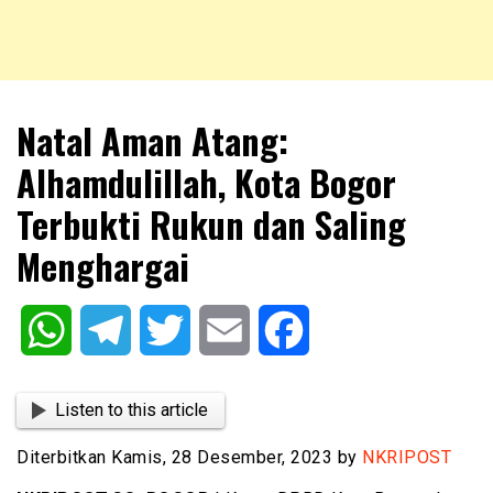
NKRIPOST – VOX POPULI PRO PATRIA
NKRIPOST
Natal Aman Atang:
Alhamdulillah, Kota Bogor
Terbukti Rukun dan Saling
Menghargai
WhatsApp
Telegram
Twitter
Email
Facebook
Listen to this article
Diterbitkan Kamis, 28 Desember, 2023 by
NKRIPOST