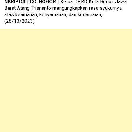
NKRIPOST.CO, BOGOR
| Ketua DPRD Kota Bogor, Jawa
Barat Atang Trisnanto mengungkapkan rasa syukurnya
atas keamanan, kenyamanan, dan kedamaian,
(28/13/2023).