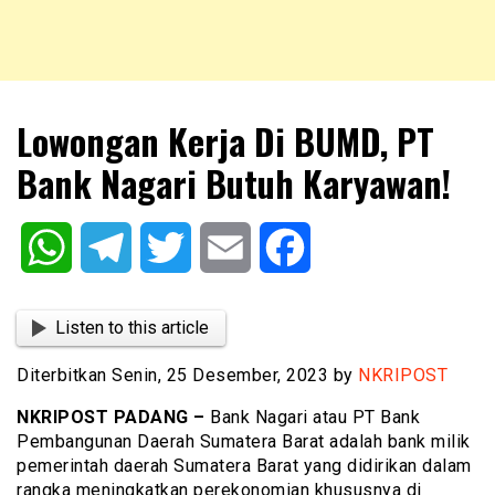
NKRIPOST – VOX POPULI PRO PATRIA
NKRIPOST
Lowongan Kerja Di BUMD, PT
Bank Nagari Butuh Karyawan!
WhatsApp
Telegram
Twitter
Email
Facebook
Listen to this article
Diterbitkan Senin, 25 Desember, 2023 by
NKRIPOST
NKRIPOST PADANG –
Bank Nagari atau PT Bank
Pembangunan Daerah Sumatera Barat adalah bank milik
pemerintah daerah Sumatera Barat yang didirikan dalam
rangka meningkatkan perekonomian khususnya di