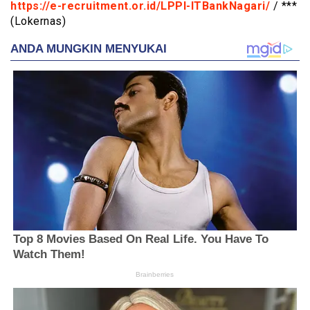
https://e-recruitment.or.id/LPPI-ITBankNagari/
/ ***
(Lokernas)