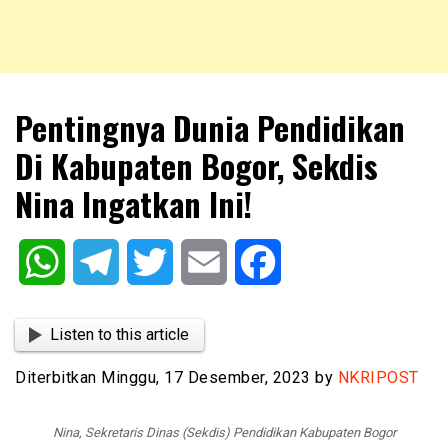
NKRIPOST – VOX POPULI PRO PATRIA
NKRIPOST
Pentingnya Dunia Pendidikan
Di Kabupaten Bogor, Sekdis
Nina Ingatkan Ini!
WhatsApp
Telegram
Twitter
Email
Facebook
Listen to this article
Diterbitkan Minggu, 17 Desember, 2023 by
NKRIPOST
Nina, Sekretaris Dinas (Sekdis) Pendidikan Kabupaten Bogor