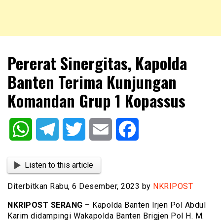
NKRIPOST – VOX POPULI PRO PATRIA
NKRIPOST
Pererat Sinergitas, Kapolda
Banten Terima Kunjungan
Komandan Grup 1 Kopassus
WhatsApp
Telegram
Twitter
Email
Facebook
Listen to this article
Diterbitkan Rabu, 6 Desember, 2023 by
NKRIPOST
NKRIPOST SERANG –
Kapolda Banten Irjen Pol Abdul
Karim didampingi Wakapolda Banten Brigjen Pol H. M.