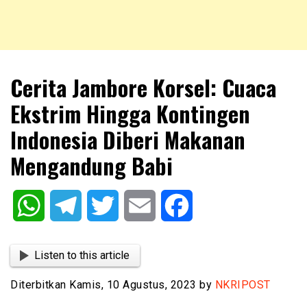
NKRIPOST – VOX POPULI PRO PATRIA
NKRIPOST
Cerita Jambore Korsel: Cuaca
Ekstrim Hingga Kontingen
Indonesia Diberi Makanan
Mengandung Babi
WhatsApp
Telegram
Twitter
Email
Facebook
Listen to this article
Diterbitkan Kamis, 10 Agustus, 2023 by
NKRIPOST