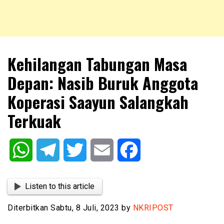
NKRIPOST – VOX POPULI PRO PATRIA
NKRIPOST
Kehilangan Tabungan Masa
Depan: Nasib Buruk Anggota
Koperasi Saayun Salangkah
Terkuak
WhatsApp
Telegram
Twitter
Email
Facebook
Listen to this article
Diterbitkan Sabtu, 8 Juli, 2023 by
NKRIPOST