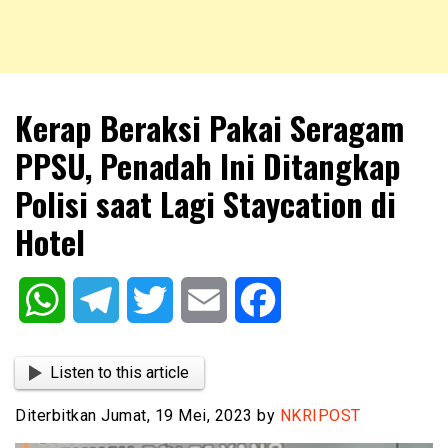
NKRIPOST – VOX POPULI PRO PATRIA
NKRIPOST
Kerap Beraksi Pakai Seragam
PPSU, Penadah Ini Ditangkap
Polisi saat Lagi Staycation di
Hotel
WhatsApp
Telegram
Twitter
Email
Facebook
Listen to this article
Diterbitkan Jumat, 19 Mei, 2023 by
NKRIPOST