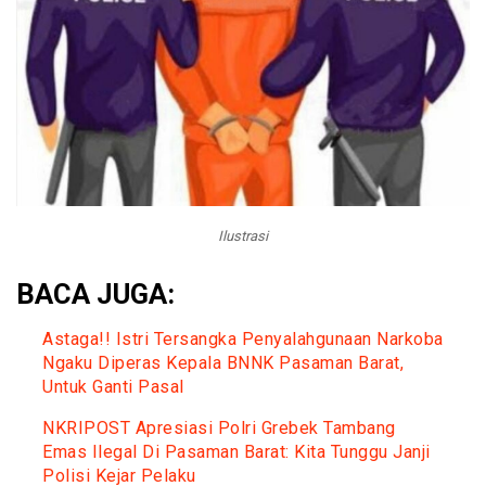
Ilustrasi
BACA JUGA:
Astaga!! Istri Tersangka Penyalahgunaan Narkoba
Ngaku Diperas Kepala BNNK Pasaman Barat,
Untuk Ganti Pasal
NKRIPOST Apresiasi Polri Grebek Tambang
Emas Ilegal Di Pasaman Barat: Kita Tunggu Janji
Polisi Kejar Pelaku