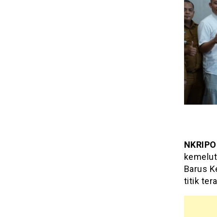
NKRIPO
kemelu
Barus K
titik ter