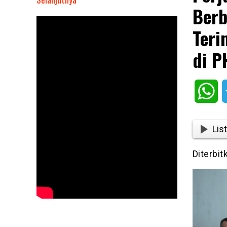
Berb
Perjuangan
Bupati
Teri
Solok
Epyardi
di P
Asda
Berbuah
Manis,
Wh
PT
Tirta
Investama
List
Terima
Kembali
Diterbit
Semua
Karyawan
yang
di
PHK