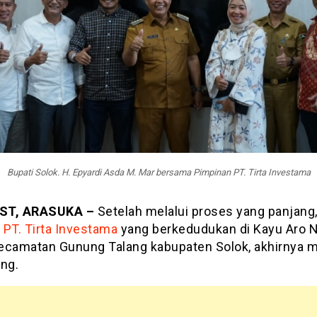
Bupati Solok. H. Epyardi Asda M. Mar bersama Pimpinan PT. Tirta Investama
ST, ARASUKA –
Setelah melalui proses yang panjang
t
PT. Tirta Investama
yang berkedudukan di Kayu Aro N
ecamatan Gunung Talang kabupaten Solok, akhirnya
ang.