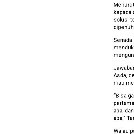
Menurut
kepada 
solusi 
dipenuhi
Senada 
menduku
mengun
Jawaban 
Asda, d
mau men
“Bisa ga
pertama 
apa, dan
apa.” Ta
Walau pa