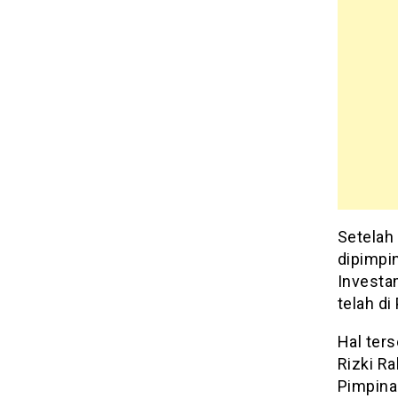
Setelah
dipimpin
Investa
telah di
Hal ters
Rizki Ra
Pimpinan