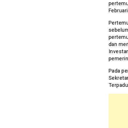
pertemu
Februari
Pertemu
sebelumn
pertemu
dan men
Investa
pemerin
Pada pe
Sekreta
Terpadu 