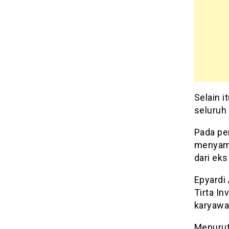
Selain 
seluruh
Pada pe
menyamp
dari eks
Epyardi 
Tirta I
karyawa
Menurut 