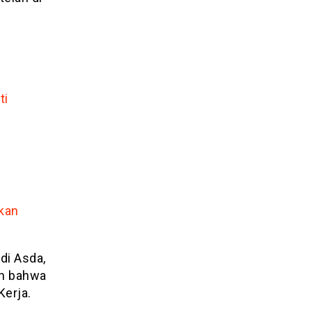
ti
kan
di Asda,
an bahwa
Kerja.