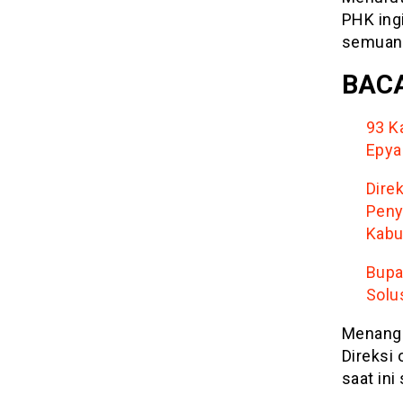
PHK ing
semuany
BACA
93 K
Epya
Dire
Peny
Kabu
Bupa
Solu
Menangg
Direksi
saat ini