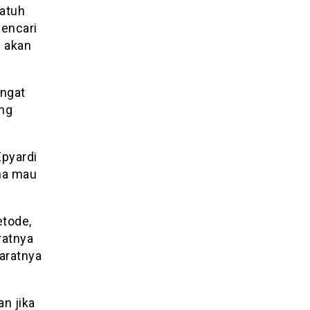
patuh
encari
n akan
angat
ing
Epyardi
ma mau
etode,
ratnya
yaratnya
an jika