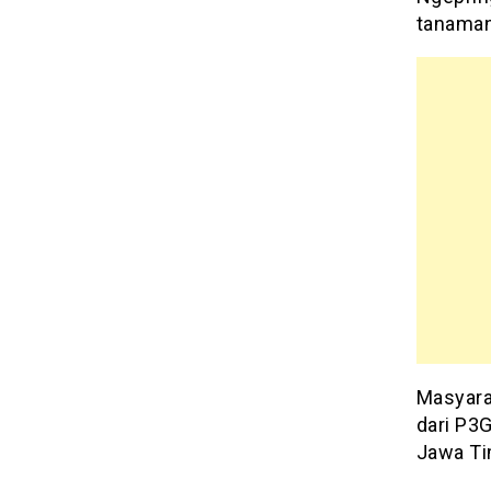
tanaman
Masyara
dari P3
Jawa T