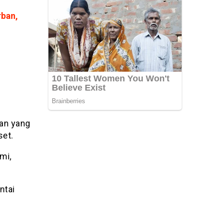
rban,
tan yang
set.
mi,
ntai