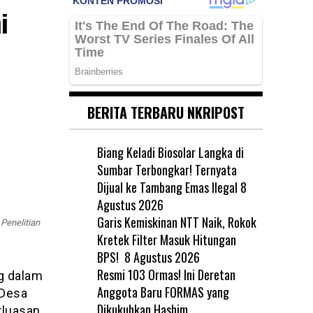
i
BERITA TERBARU NKRIPOST
Biang Keladi Biosolar Langka di
Sumbar Terbongkar! Ternyata
Dijual ke Tambang Emas Ilegal
8
Agustus 2026
Garis Kemiskinan NTT Naik, Rokok
Penelitian
Kretek Filter Masuk Hitungan
BPS!
8 Agustus 2026
Resmi 103 Ormas! Ini Deretan
g dalam
Anggota Baru FORMAS yang
 Desa
Dikukuhkan Hashim
rluasan