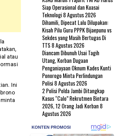
Siap Operasional dan Kuasai
Teknologi
8 Agustus 2026
Dihamili, Dipecat Lalu Dilupakan:
Kisah Pilu Guru PPPK Bijaepunu vs
Sekdes yang Masih Bertugas Di
la
TTS
8 Agustus 2026
atakan,
Diancam Dibunuh Usai Tagih
al atau
Utang, Korban Dugaan
formasi
Penganiayaan Oknum Kades Kunti
Ponorogo Minta Perlindungan
Polisi
8 Agustus 2026
an. Ini
2 Polisi Polda Jambi Ditangkap
mbrono
Kasus “Calo” Rekrutmen Bintara
eminta
2026, 12 Orang Jadi Korban
8
Agustus 2026