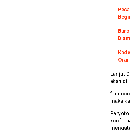
Pesa
Begi
Buro
Diam
Kade
Oran
Lanjut 
akan di 
” namun 
maka kam
Paryoto
konfirma
mengata