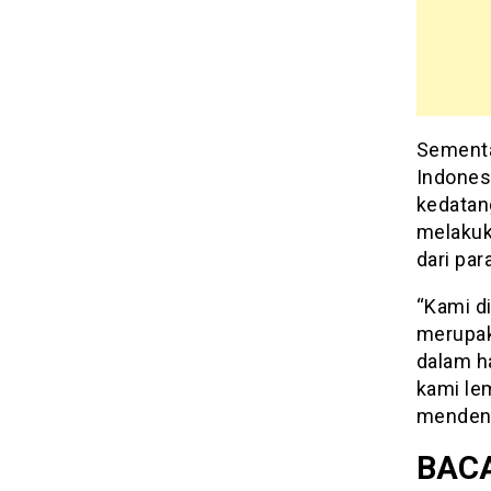
Sementa
Indones
kedatan
melakuk
dari pa
“Kami di
merupak
dalam h
kami le
mendeng
BACA