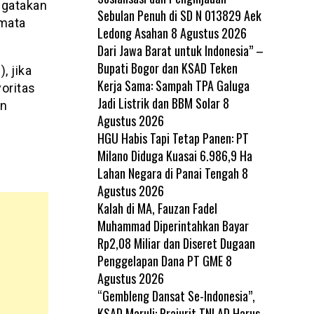
ngatakan
Sebulan Penuh di SD N 013829 Aek
mata
Ledong Asahan
8 Agustus 2026
Dari Jawa Barat untuk Indonesia” –
Bupati Bogor dan KSAD Teken
, jika
Kerja Sama: Sampah TPA Galuga
oritas
Jadi Listrik dan BBM Solar
8
an
Agustus 2026
HGU Habis Tapi Tetap Panen: PT
Milano Diduga Kuasai 6.986,9 Ha
Lahan Negara di Panai Tengah
8
Agustus 2026
Kalah di MA, Fauzan Fadel
Muhammad Diperintahkan Bayar
Rp2,08 Miliar dan Diseret Dugaan
Penggelapan Dana PT GME
8
Agustus 2026
“Gembleng Dansat Se-Indonesia”,
KSAD Maruli: Prajurit TNI AD Harus