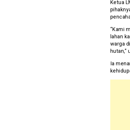
Ketua L
pihakny
pencaha
“Kami m
lahan k
warga d
hutan,”
Ia mena
kehidup