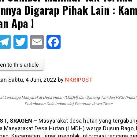
nnya Digarap Pihak Lain : Kam
n Apa !
atsApp
Telegram
Twitter
Email
Facebook
en to this article
kan Sabtu, 4 Juni, 2022 by
NKRIPOST
t Lembaga Masyarakat Desa Hutan (LMDH) dan Danang Tim dari P3GI (Pusat 
Perkebunan Gula Indonesia) Pasuruan Jawa Timur
ST, SRAGEN –
Masyarakat desa hutan yang tergabun
 Masyarakat Desa Hutan (LMDH) warga Dusun Bago,
gan, Kecamatan Jenar, menolak informasi rencana pe