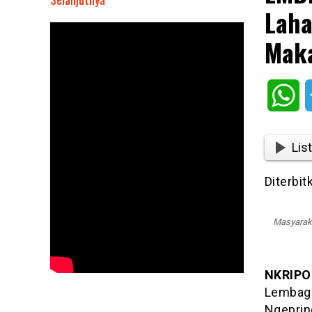
Laha
LMDH
Sumber
Maka
Makmur
Tak
Terima
Wh
Lahannya
Digarap
Pihak
List
Lain
:
Diterbit
Kami
Makan
Apa
Masyaraka
!
NKRIPO
Lembaga
Ngeprin