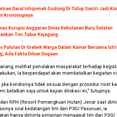
ntren Darul Istiqomah Godong Di Tutup Santri Jadi Ko
ni Kronologinya
nan Korupsi Anggaran Dinas Kehutanan Buru Selatan
ankan Tim Tabur Kejagung
s Pulutan Di Grebek Warga Dalam Kamar Bersama Istri
g, Ada Fakta Diluar Dugaan
Danang, melihat penolakan masyarakat terhadap kegia
lakukan, Ia berpendapat akan membatalkan kegiatan ri
jika kondisinya tidak sesuai dengan prosedur riset ka
i batalkan saja untuk kajian dilokasi ini,” tutupnya.
 dari RPH (Resort Pemangkuan Hutan) Jenar saat dimi
sinya soal kedatangan tim dari P3GI Pasuruan, ia
kan hanya diminta pimpinan mengawal tim dari P3GI