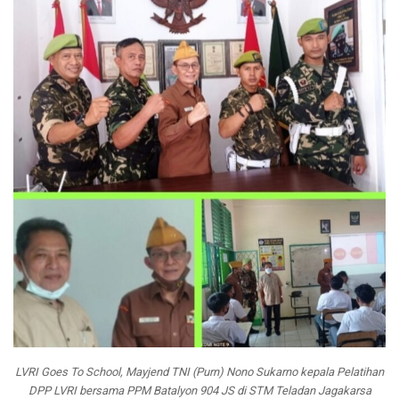
LVRI Goes To School, Mayjend TNI (Purn) Nono Sukarno kepala Pelatihan
DPP LVRI bersama PPM Batalyon 904 JS di STM Teladan Jagakarsa