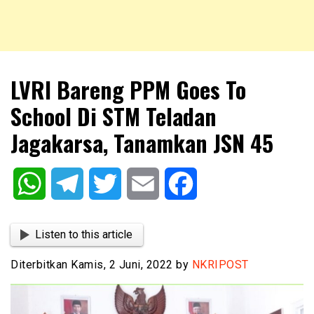
NKRIPOST – VOX POPULI PRO PATRIA
NKRIPOST
LVRI Bareng PPM Goes To
School Di STM Teladan
Jagakarsa, Tanamkan JSN 45
WhatsApp
Telegram
Twitter
Email
Facebook
Listen to this article
Diterbitkan Kamis, 2 Juni, 2022 by
NKRIPOST