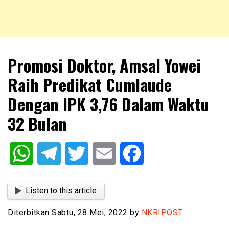
NKRIPOST – VOX POPULI PRO PATRIA
NKRIPOST
Promosi Doktor, Amsal Yowei
Raih Predikat Cumlaude
Dengan IPK 3,76 Dalam Waktu
32 Bulan
WhatsApp
Telegram
Twitter
Email
Facebook
Listen to this article
Diterbitkan Sabtu, 28 Mei, 2022 by
NKRIPOST