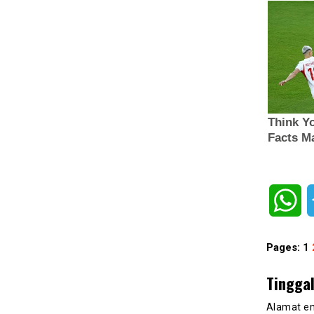
W
Pages:
1
Tingga
Alamat em