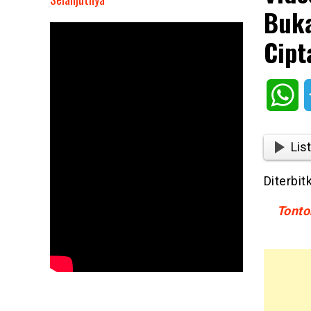
Buka
Video
Sambutan
Cipt
Bupati
Limapuluh
Kota
Wh
Buka
Sosialisasi
Empat
List
Pilar,
Ajak
Diterbit
Ciptakan
Terobosan
Tonto
Baru