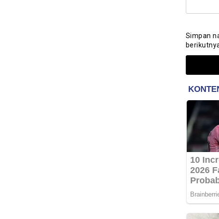
Simpan na
berikutny