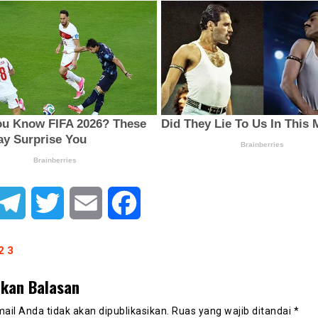
hatsApp
Telegram
Twitter
Email
Facebook
2
3
lkan Balasan
ail Anda tidak akan dipublikasikan.
Ruas yang wajib ditandai
*