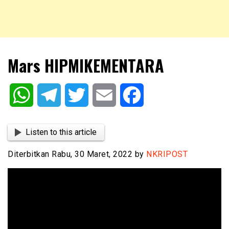
NKRIPOST – VOX POPULI PRO PATRIA
NKRIPOST
Mars HIPMIKEMENTARA
WhatsApp
Telegram
Twitter
Email
Facebook
Listen to this article
Diterbitkan Rabu, 30 Maret, 2022 by
NKRIPOST