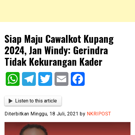
NKRIPOST – VOX POPULI PRO PATRIA
NKRIPOST
Siap Maju Cawalkot Kupang
2024, Jan Windy: Gerindra
Tidak Kekurangan Kader
WhatsApp
Telegram
Twitter
Email
Facebook
Listen to this article
Diterbitkan Minggu, 18 Juli, 2021 by
NKRIPOST