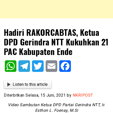
NKRIPOST – VOX POPULI PRO PATRIA
NKRIPOST
Hadiri RAKORCABTAS, Ketua
DPD Gerindra NTT Kukuhkan 21
PAC Kabupaten Ende
WhatsApp
Telegram
Twitter
Email
Facebook
Listen to this article
Diterbitkan Selasa, 15 Juni, 2021 by
NKRIPOST
Video Sambutan Ketua DPD Partai Gerindra NTT, Ir.
Esthon L. Foenay, M.Si